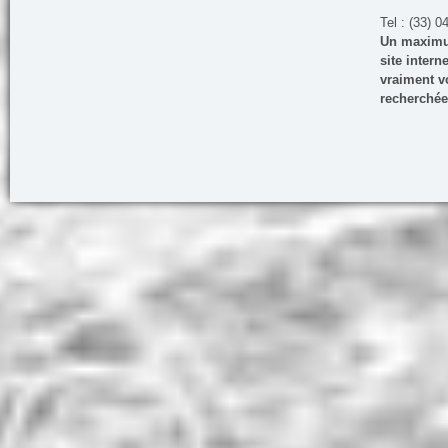
Tel : (33) 0
Un maximum
site inter
vraiment vo
recherchée