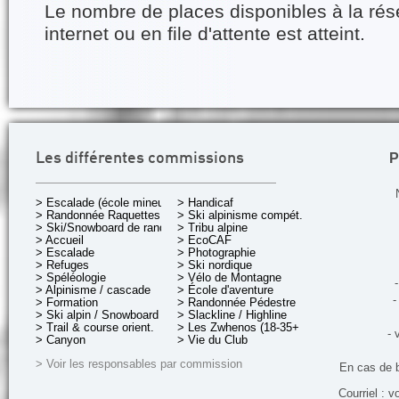
Le nombre de places disponibles à la rés
internet ou en file d'attente est atteint.
P
Les différentes commissions
> Escalade (école mineurs)
> Handicaf
> Randonnée Raquettes
> Ski alpinisme compét.
> Ski/Snowboard de rando.
> Tribu alpine
> Accueil
> EcoCAF
> Escalade
> Photographie
> Refuges
> Ski nordique
> Spéléologie
> Vélo de Montagne
-
> Alpinisme / cascade
> École d'aventure
-
> Formation
> Randonnée Pédestre
> Ski alpin / Snowboard
> Slackline / Highline
> Trail & course orient.
> Les Zwhenos (18-35+ ans)
- 
> Canyon
> Vie du Club
> Voir les responsables par commission
En cas de 
Courriel : v