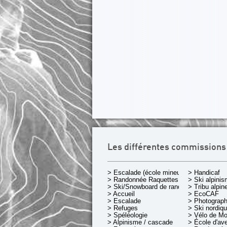
Les différentes commissions
> Escalade (école mineurs)
> Handicaf
> Randonnée Raquettes
> Ski alpini
> Ski/Snowboard de rando.
> Tribu alpin
> Accueil
> EcoCAF
> Escalade
> Photograph
> Refuges
> Ski nordiq
> Spéléologie
> Vélo de M
> Alpinisme / cascade
> École d'av