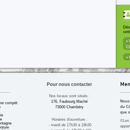
Déso
cet
> 
C
>
Pour nous contacter
Men
Nos locaux sont situés :
Nous 
176, Faubourg Maché
sme compét.
du CA
e
73000 Chambéry
que s
ie
ue
Horaires d'ouverture :
©Les 
ontagne
- mardi de 17h30 à 19h30
appa
enture