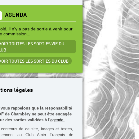
AGENDA
lé, il n'y a pas de sortie à venir pour
te commission...
VOIR TOUTES LES SORTIES VIE DU
LUB
 VOIR TOUTES LES SORTIES DU CLUB
tions légales
vous rappelons que la responsabilité
F de Chambéry ne peut être engagée
ur des sorties validées à l'
agenda.
contenus de ce site, images et textes,
rtiennent au Club Alpin Français de