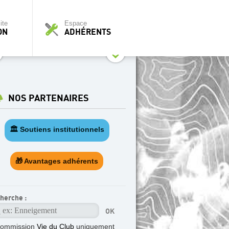
ite
Espace
ON
ADHÉRENTS
NOS PARTENAIRES
🏛️ Soutiens institutionnels
🎁 Avantages adhérents
herche :
commission
Vie du Club
uniquement