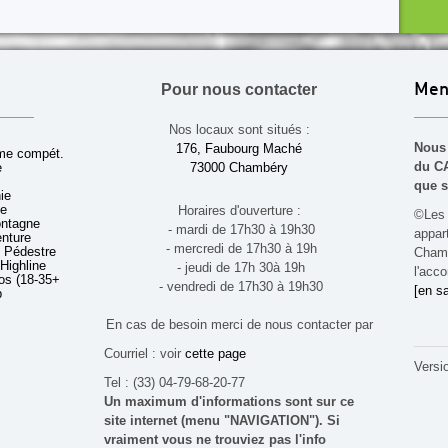
Pour nous contacter
Men
Nos locaux sont situés :
Nous 
176, Faubourg Maché
sme compét.
du CA
e
73000 Chambéry
que s
ie
ue
Horaires d'ouverture :
©Les 
ontagne
- mardi de 17h30 à 19h30
appa
enture
- mercredi de 17h30 à 19h
 Pédestre
Chamb
 Highline
- jeudi de 17h 30à 19h
l'acco
s (18-35+ ans)
- vendredi de 17h30 à 19h30
[en sa
b
En cas de besoin merci de nous contacter par
Courriel : voir
cette page
Versi
Tel : (33) 04-79-68-20-77
Un maximum d'informations sont sur ce
site internet (menu "NAVIGATION"). Si
vraiment vous ne trouviez pas l'info