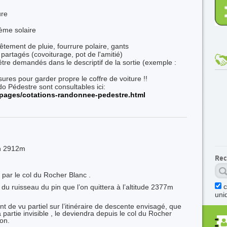
ure
rème solaire
vêtement de pluie, fourrure polaire, gants
 partagés (covoiturage, pot de l'amitié)
tre demandés dans le descriptif de la sortie (exemple :
res pour garder propre le coffre de voiture !!
o Pédestre sont consultables ici:
pages/cotations-randonnee-pedestre.html
n 2912m
Rec
ar le col du Rocher Blanc .
u ruisseau du pin que l’on quittera à l’altitude 2377m
uni
t de vu partiel sur l’itinéraire de descente envisagé, que
 partie invisible , le deviendra depuis le col du Rocher
on.