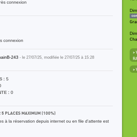
près connexion
Dim
co
Gra
Dim
Ch
ès connexion
>
ainB-243
- le 27/07/25, modifiée le 27/07/25 à 15:28
R
>
 :
5
0
TE :
0
R 5 PLACES MAXIMUM (100%)
 à la réservation depuis internet ou en file d'attente est