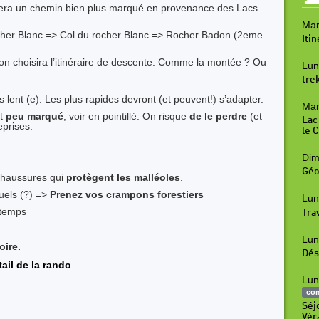
uvera un chemin bien plus marqué en provenance des Lacs
Mar
ocher Blanc => Col du rocher Blanc => Rocher Badon (2eme
Iti
 on choisira l’itinéraire de descente. Comme la montée ? Ou
Lun
tre
 lent (e). Les plus rapides devront (et peuvent!) s’adapter.
Mar
nt
peu marqué
, voir en pointillé. On risque
de le perdre
(et
Lac
eprises.
le 
Dim
Géo
 chaussures qui
protègent les malléoles
.
uels (?) =>
Prenez vos crampons forestiers
Lun
 temps
Tra
Lun
oire.
Dés
ail de la rando
Lun
co
Séj
Vér