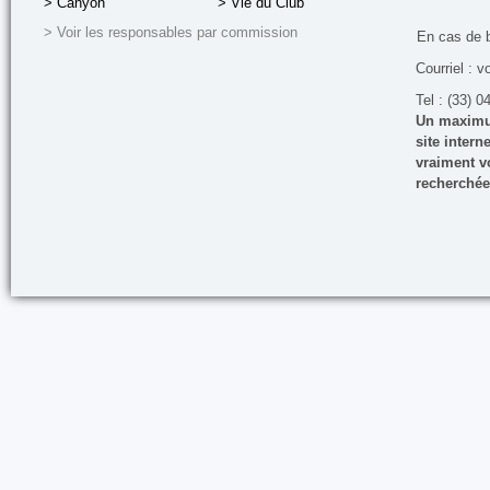
> Canyon
> Vie du Club
> Voir les responsables par commission
En cas de 
Courriel : v
Tel : (33) 0
Un maximum
site inter
vraiment vo
recherchée