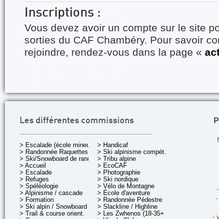
Inscriptions :
Vous devez avoir un compte sur le site po
sorties du CAF Chambéry. Pour savoir 
rejoindre, rendez-vous dans la page «
ac
P
Les différentes commissions
> Escalade (école mineurs)
> Handicaf
> Randonnée Raquettes
> Ski alpinisme compét.
> Ski/Snowboard de rando.
> Tribu alpine
> Accueil
> EcoCAF
> Escalade
> Photographie
> Refuges
> Ski nordique
> Spéléologie
> Vélo de Montagne
-
> Alpinisme / cascade
> École d'aventure
-
> Formation
> Randonnée Pédestre
> Ski alpin / Snowboard
> Slackline / Highline
> Trail & course orient.
> Les Zwhenos (18-35+ ans)
- 