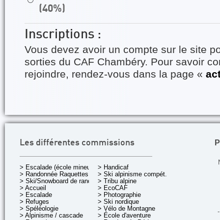
⚪
(40%)
Inscriptions :
Vous devez avoir un compte sur le site po
sorties du CAF Chambéry. Pour savoir 
rejoindre, rendez-vous dans la page «
ac
P
Les différentes commissions
> Escalade (école mineurs)
> Handicaf
> Randonnée Raquettes
> Ski alpinisme compét.
> Ski/Snowboard de rando.
> Tribu alpine
> Accueil
> EcoCAF
> Escalade
> Photographie
> Refuges
> Ski nordique
> Spéléologie
> Vélo de Montagne
-
> Alpinisme / cascade
> École d'aventure