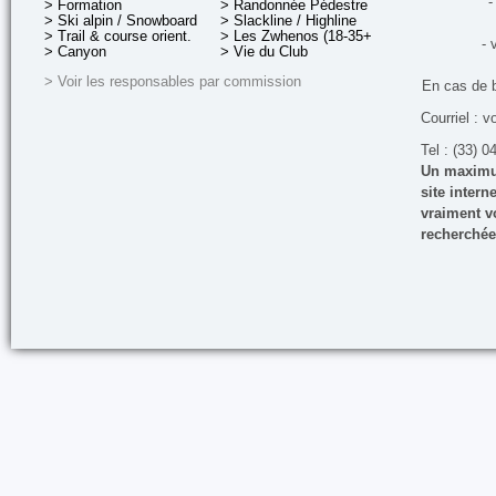
-
> Formation
> Randonnée Pédestre
> Ski alpin / Snowboard
> Slackline / Highline
> Trail & course orient.
> Les Zwhenos (18-35+ ans)
- 
> Canyon
> Vie du Club
> Voir les responsables par commission
En cas de 
Courriel : v
Tel : (33) 0
Un maximum
site inter
vraiment vo
recherchée