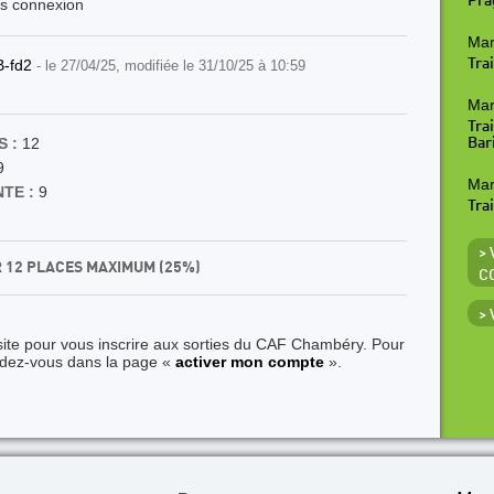
Pra
ès connexion
Mar
B-fd2
Trai
- le 27/04/25, modifiée le 31/10/25 à 10:59
Mar
Tra
 :
12
Bar
9
Mar
TE :
9
Tra
> 
R 12 PLACES MAXIMUM (25%)
C
>
site pour vous inscrire aux sorties du CAF Chambéry. Pour
ndez-vous dans la page «
activer mon compte
».