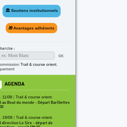
🏛️ Soutiens institutionnels
🎁 Avantages adhérents
herche :
commission
Trail & course orient.
quement
AGENDA
. 11/08
|
Trail & course orient.
il au Bout du monde - Départ Barillettes
30
. 18/08
|
Trail & course orient.
l direction Le Sire - départ de