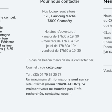
Pour nous contacter
Men
Nos locaux sont situés :
Nous 
176, Faubourg Maché
sme compét.
du CA
e
73000 Chambéry
que s
ie
ue
Horaires d'ouverture :
©Les 
ontagne
- mardi de 17h30 à 19h30
appa
enture
- mercredi de 17h30 à 19h
 Pédestre
Chamb
 Highline
- jeudi de 17h 30à 19h
l'acco
s (18-35+ ans)
- vendredi de 17h30 à 19h30
[en sa
b
En cas de besoin merci de nous contacter par
Courriel : voir
cette page
Versi
Tel : (33) 04-79-68-20-77
Un maximum d'informations sont sur ce
site internet (menu "NAVIGATION"). Si
vraiment vous ne trouviez pas l'info
recherchée, contactez-nous !