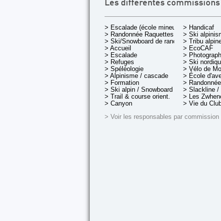
Les différentes commissions
> Escalade (école mineurs)
> Handicaf
> Randonnée Raquettes
> Ski alpini
> Ski/Snowboard de rando.
> Tribu alpin
> Accueil
> EcoCAF
> Escalade
> Photograph
> Refuges
> Ski nordiq
> Spéléologie
> Vélo de M
> Alpinisme / cascade
> École d'av
> Formation
> Randonnée
> Ski alpin / Snowboard
> Slackline /
> Trail & course orient.
> Les Zwheno
> Canyon
> Vie du Clu
> Voir les responsables par commission