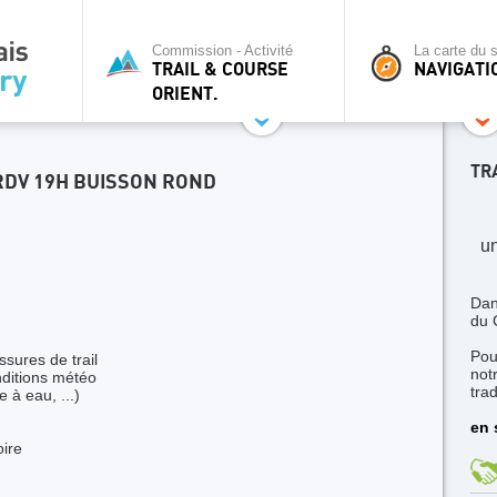
Commission - Activité
La carte du s
TRAIL & COURSE
NAVIGATI
ORIENT.
TR
RDV 19H BUISSON ROND
un
Dan
du 
Pou
sures de trail
not
ditions météo
trad
 à eau, ...)
en 
oire