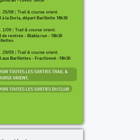
gondran - covoit 18h30
. 25/08
|
Trail & course orient.
l à la Doria, départ Barillette 18h30
. 1/09
|
Trail & course orient.
il de rentrée - Blabla run - 18h30
illettes
. 29/09
|
Trail & course orient.
il aux Barillettes - Fractionné -18h30
VOIR TOUTES LES SORTIES TRAIL &
OURSE ORIENT.
 VOIR TOUTES LES SORTIES DU CLUB