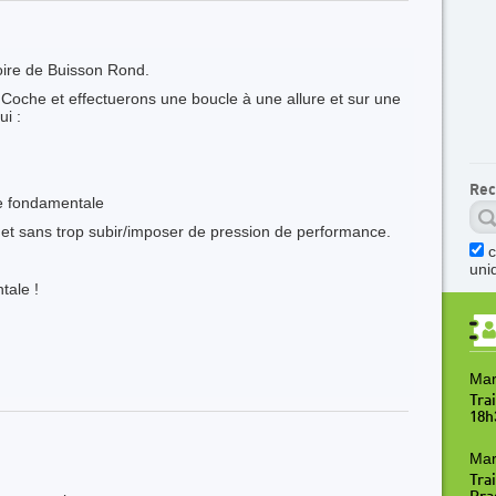
oire de Buisson Rond.
a Coche et effectuerons une boucle à une allure et sur une
i :
Rec
re fondamentale
 et sans trop subir/imposer de pression de performance.
uni
tale !
Mar
Tra
18h
Mar
Trai