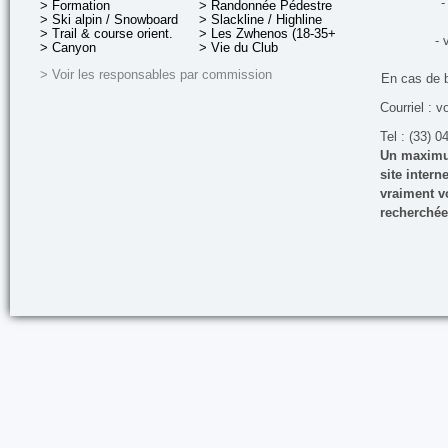
-
> Formation
> Randonnée Pédestre
> Ski alpin / Snowboard
> Slackline / Highline
> Trail & course orient.
> Les Zwhenos (18-35+ ans)
- 
> Canyon
> Vie du Club
> Voir les responsables par commission
En cas de 
Courriel : v
Tel : (33) 0
Un maximum
site inter
vraiment vo
recherchée