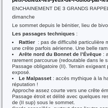
petit-odieux-les-yeux-de-l-obiou-par-le
ENCHAINEMENT DE 3 GRANDS RAPPE
dimanche
Le sommet depuis le bénitier, lieu de biv
Les passages techniques
:
Rattier
: pas de difficulté particulière
une crête parfois aérienne. Une belle ra
Arête nord du Bonnet de l’Évêque
: 
rarement parcourue (redoutable dans le s
Passage obligatoire (II). Terrain exigeant 
exposé.
Le Malpasset
: accès mythique à la h
réputation !
Approche assez courte vers une crête é
Passage étroit et délité avec quelques res
de (II sup) sous le sommet.