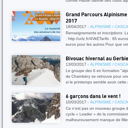
comité Haute-Savoie des clubs alp
Grand Parcours Alpinisme
2017
18/04/2017 -
ALPINISME / CASC
Renseignements et inscriptions :Les
: http://urlz.fr/4VkETarifs : 65 eu
euros pour les autres Pour que vo
Bivouac hivernal au Gerbi
13/03/2017 -
ALPINISME / CASC
Le groupe des 6 en formation "alp
de Chambéry se retrouve pour une
si le printemps semble avoir cett
6 garçons dans le vent !
10/03/2017 -
ALPINISME / CASC
Ce n’est pas un nouveau groupe de
cycle « Leader » de la commission
malheureusement manque de fill