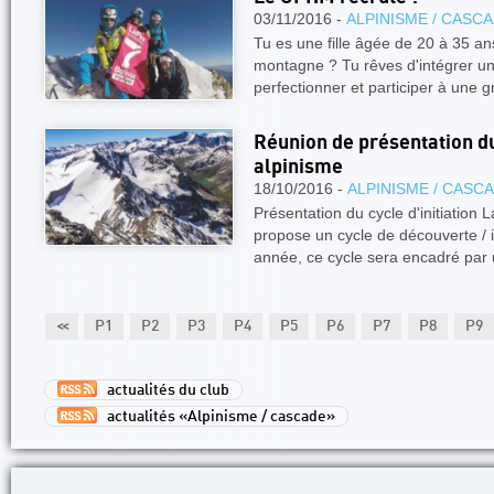
03/11/2016 -
ALPINISME / CASC
Tu es une fille âgée de 20 à 35 a
montagne ? Tu rêves d'intégrer un
perfectionner et participer à une 
Réunion de présentation du 
alpinisme
18/10/2016 -
ALPINISME / CASC
Présentation du cycle d'initiation
propose un cycle de découverte / in
année, ce cycle sera encadré par
<<
P1
P2
P3
P4
P5
P6
P7
P8
P9
actualités du club
actualités «Alpinisme / cascade»