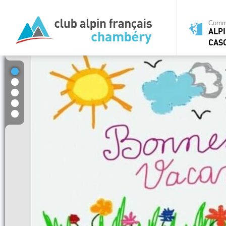
Commi
ALPI
CAS
1
2
3
4
5