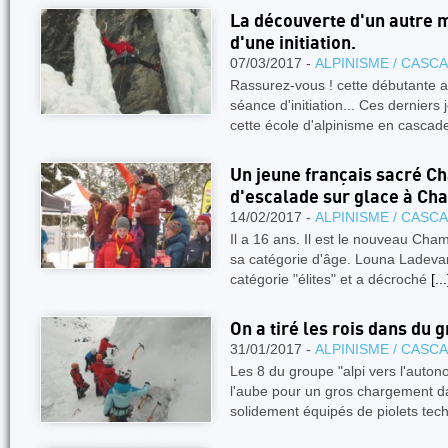
La découverte d'un autre m
d'une initiation.
07/03/2017 -
ALPINISME / CASC
Rassurez-vous ! cette débutante a
séance d'initiation... Ces derniers 
cette école d'alpinisme en casca
Un jeune français sacré 
d'escalade sur glace à C
14/02/2017 -
ALPINISME / CASC
Il a 16 ans. Il est le nouveau Cha
sa catégorie d'âge. Louna Ladevant
catégorie "élites" et a décroché
[...
On a tiré les rois dans du 
31/01/2017 -
ALPINISME / CASC
Les 8 du groupe "alpi vers l'auto
l'aube pour un gros chargement dan
solidement équipés de piolets tec