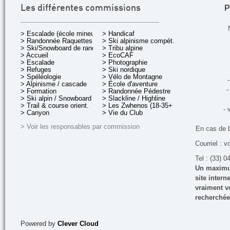
P
Les différentes commissions
> Escalade (école mineurs)
> Handicaf
> Randonnée Raquettes
> Ski alpinisme compét.
> Ski/Snowboard de rando.
> Tribu alpine
> Accueil
> EcoCAF
> Escalade
> Photographie
> Refuges
> Ski nordique
> Spéléologie
> Vélo de Montagne
-
> Alpinisme / cascade
> École d'aventure
-
> Formation
> Randonnée Pédestre
> Ski alpin / Snowboard
> Slackline / Highline
> Trail & course orient.
> Les Zwhenos (18-35+ ans)
- 
> Canyon
> Vie du Club
> Voir les responsables par commission
En cas de 
Courriel : v
Tel : (33) 0
Un maximum
site inter
vraiment vo
recherchée
Powered by
Clever Cloud