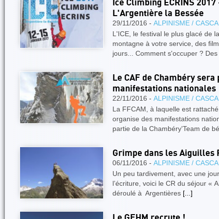
Ice Climbing ECRINS 2017 -
L'Argentière la Bessée
29/11/2016 -
ALPINISME / CASC
L'ICE, le festival le plus glacé de 
montagne à votre service, des fil
jours... Comment s'occuper ? De
Le CAF de Chambéry sera p
manifestations nationales
22/11/2016 -
ALPINISME / CASC
La FFCAM, à laquelle est rattaché
organise des manifestations nation
partie de la Chambéry'Team de b
Grimpe dans les Aiguilles
06/11/2016 -
ALPINISME / CASC
Un peu tardivement, avec une jou
l’écriture, voici le CR du séjour « 
déroulé à Argentières
[...]
Le GFHM recrute !