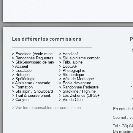
P
Les différentes commissions
> Escalade (école mineurs)
> Handicaf
> Randonnée Raquettes
> Ski alpinisme compét.
> Ski/Snowboard de rando.
> Tribu alpine
> Accueil
> EcoCAF
> Escalade
> Photographie
> Refuges
> Ski nordique
> Spéléologie
> Vélo de Montagne
-
> Alpinisme / cascade
> École d'aventure
-
> Formation
> Randonnée Pédestre
> Ski alpin / Snowboard
> Slackline / Highline
> Trail & course orient.
> Les Zwhenos (18-35+ ans)
- 
> Canyon
> Vie du Club
> Voir les responsables par commission
En cas de 
Courriel : v
Tel : (33) 0
Un maximum