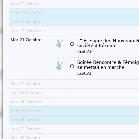
Ven 17 Octobre
Sam 18 Octobre
Dim 19 Octobre
Lun 20 Octobre
Mar 21 Octobre
📍 Fresque des Nouveaux R
⚪
société différente
EcoCAF
Soirée Rencontre & Témoign
⚪
se mettait en marche
EcoCAF
Mer 22 Octobre
Jeu 23 Octobre
Ven 24 Octobre
Sam 25 Octobre
Dim 26 Octobre
Lun 27 Octobre
Mar 28 Octobre