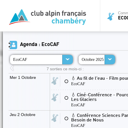
Commi
ECO
Agenda : EcoCAF
EcoCAF
Octobre 2025
7 sorties ce mois-ci :
Mer 1 Octobre
💧 Au fil de l'eau - Film po
⚪
EcoCAF
💧 Ciné-Conférence - Pour
⚪
Les Glaciers
EcoCAF
Jeu 2 Octobre
💧 Conférence Sciences Part
⚪
Besoin de Nous
EcoCAF