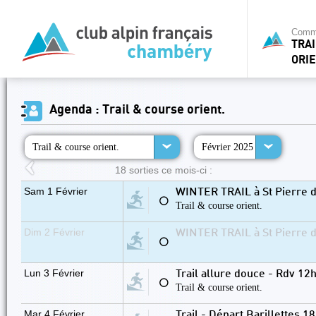
Commi
TRA
ORIE
Agenda : Trail & course orient.
Trail & course orient.
Février 2025
18 sorties ce mois-ci :
Sam 1 Février
WINTER TRAIL à St Pierre d
⚪
Trail & course orient.
Dim 2 Février
WINTER TRAIL à St Pierre d
⚪
Lun 3 Février
Trail allure douce - Rdv 12h
⚪
Trail & course orient.
Mar 4 Février
Trail - Départ Barillettes 1