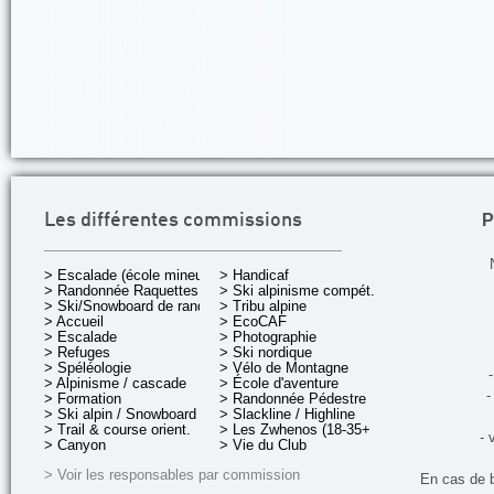
P
Les différentes commissions
> Escalade (école mineurs)
> Handicaf
> Randonnée Raquettes
> Ski alpinisme compét.
> Ski/Snowboard de rando.
> Tribu alpine
> Accueil
> EcoCAF
> Escalade
> Photographie
> Refuges
> Ski nordique
> Spéléologie
> Vélo de Montagne
-
> Alpinisme / cascade
> École d'aventure
-
> Formation
> Randonnée Pédestre
> Ski alpin / Snowboard
> Slackline / Highline
> Trail & course orient.
> Les Zwhenos (18-35+ ans)
- 
> Canyon
> Vie du Club
> Voir les responsables par commission
En cas de 