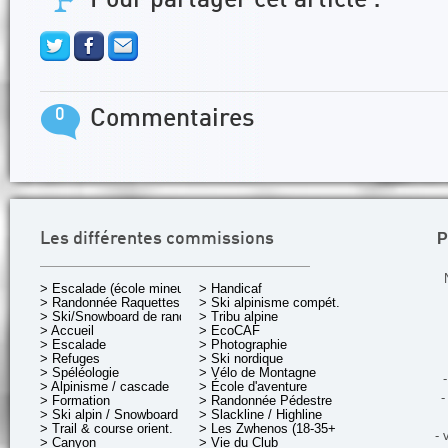
Pour partager cet article :
0
Commentaires
P
Les différentes commissions
> Escalade (école mineurs)
> Handicaf
> Randonnée Raquettes
> Ski alpinisme compét.
> Ski/Snowboard de rando.
> Tribu alpine
> Accueil
> EcoCAF
> Escalade
> Photographie
> Refuges
> Ski nordique
> Spéléologie
> Vélo de Montagne
-
> Alpinisme / cascade
> École d'aventure
-
> Formation
> Randonnée Pédestre
> Ski alpin / Snowboard
> Slackline / Highline
> Trail & course orient.
> Les Zwhenos (18-35+ ans)
- 
> Canyon
> Vie du Club