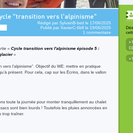
cle "transition vers l'alpinisme"
Rédigé par
SylvainB-bed
le 17/06/2025
Publié par
XavierC-6b8
le 19/06/2025
Déso
1 commentaire
cet
> 
rtie «
Cycle transition vers l'alpinisme épisode 5 :
C
glacier
»
>
n vers l’alpinisme”. Objectif du WE: mettre en pratique
’à présent. Pour cela, cap sur les Écrins, dans le vallon
ns toute la journée pour monter tranquillement au chalet
 sacs sont bien lourds ! Toutefois les pluies annoncées en
trop traîner.