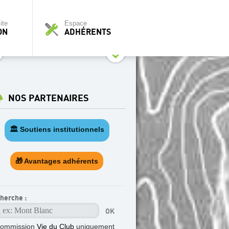
ite
Espace
ON
ADHÉRENTS
NOS PARTENAIRES
🏛️ Soutiens institutionnels
🎁 Avantages adhérents
herche :
commission
Vie du Club
uniquement