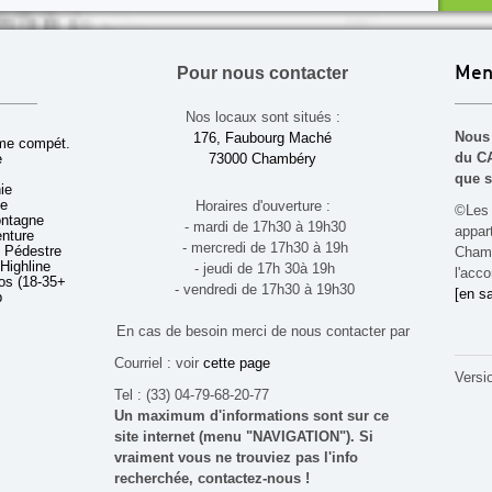
Pour nous contacter
Men
Nos locaux sont situés :
Nous 
176, Faubourg Maché
sme compét.
du CA
e
73000 Chambéry
que s
ie
ue
Horaires d'ouverture :
©Les 
ontagne
- mardi de 17h30 à 19h30
appa
enture
- mercredi de 17h30 à 19h
 Pédestre
Chamb
 Highline
- jeudi de 17h 30à 19h
l'acco
s (18-35+ ans)
- vendredi de 17h30 à 19h30
[en sa
b
En cas de besoin merci de nous contacter par
Courriel : voir
cette page
Versi
Tel : (33) 04-79-68-20-77
Un maximum d'informations sont sur ce
site internet (menu "NAVIGATION"). Si
vraiment vous ne trouviez pas l'info
recherchée, contactez-nous !