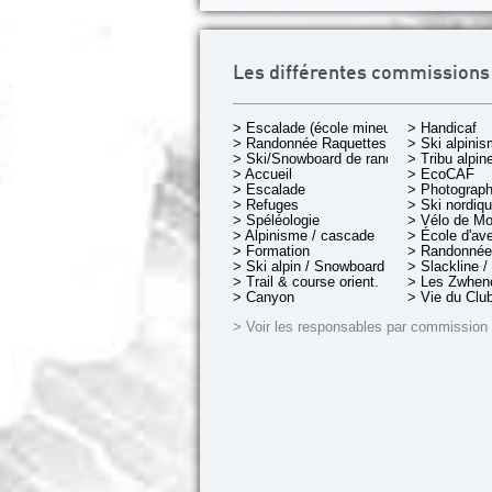
Les différentes commissions
> Escalade (école mineurs)
> Handicaf
> Randonnée Raquettes
> Ski alpini
> Ski/Snowboard de rando.
> Tribu alpin
> Accueil
> EcoCAF
> Escalade
> Photograph
> Refuges
> Ski nordiq
> Spéléologie
> Vélo de M
> Alpinisme / cascade
> École d'av
> Formation
> Randonnée
> Ski alpin / Snowboard
> Slackline /
> Trail & course orient.
> Les Zwheno
> Canyon
> Vie du Clu
> Voir les responsables par commission