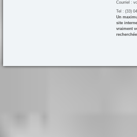
Courriel : v
Tel : (33) 0
Un maximum
site inter
vraiment vo
recherchée