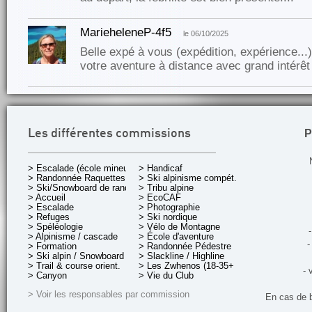
MarieheleneP-4f5
le 06/10/2025
Belle expé à vous (expédition, expérience...).
votre aventure à distance avec grand intérêt
P
Les différentes commissions
> Escalade (école mineurs)
> Handicaf
> Randonnée Raquettes
> Ski alpinisme compét.
> Ski/Snowboard de rando.
> Tribu alpine
> Accueil
> EcoCAF
> Escalade
> Photographie
> Refuges
> Ski nordique
> Spéléologie
> Vélo de Montagne
-
> Alpinisme / cascade
> École d'aventure
-
> Formation
> Randonnée Pédestre
> Ski alpin / Snowboard
> Slackline / Highline
> Trail & course orient.
> Les Zwhenos (18-35+ ans)
- 
> Canyon
> Vie du Club
> Voir les responsables par commission
En cas de 