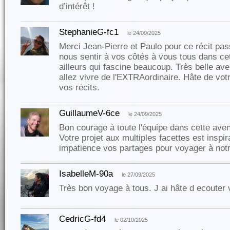
d’intérêt !
StephanieG-fc1
le 24/09/2025
Merci Jean-Pierre et Paulo pour ce récit pass
nous sentir à vos côtés à vous tous dans ce
ailleurs qui fascine beaucoup. Très belle av
allez vivre de l'EXTRAordinaire. Hâte de vot
vos récits.
GuillaumeV-6ce
le 24/09/2025
Bon courage à toute l'équipe dans cette av
Votre projet aux multiples facettes est inspi
impatience vos partages pour voyager à notr
IsabelleM-90a
le 27/09/2025
Très bon voyage à tous. J ai hâte d ecouter v
CedricG-fd4
le 02/10/2025