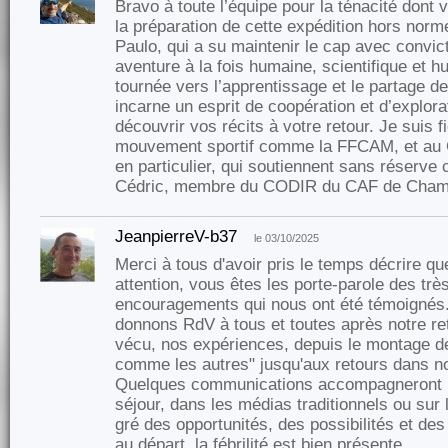
Bravo à toute l’équipe pour la ténacité dont
la préparation de cette expédition hors nor
Paulo, qui a su maintenir le cap avec convic
aventure à la fois humaine, scientifique et 
tournée vers l’apprentissage et le partage de
incarne un esprit de coopération et d’explorati
découvrir vos récits à votre retour. Je suis f
mouvement sportif comme la FFCAM, et au 
en particulier, qui soutiennent sans réserve
Cédric, membre du CODIR du CAF de Cham
JeanpierreV-b37
le 03/10/2025
Merci à tous d'avoir pris le temps décrire q
attention, vous êtes les porte-parole des tr
encouragements qui nous ont été témoignés.
donnons RdV à tous et toutes après notre re
vécu, nos expériences, depuis le montage de
comme les autres" jusqu'aux retours dans no
Quelques communications accompagneront 
séjour, dans les médias traditionnels ou sur 
gré des opportunités, des possibilités et des
au départ, la fébrilité est bien présente....