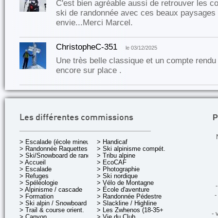
C'est bien agréable aussi de retrouver les c
ski de randonnée avec ces beaux paysages 
envie...Merci Marcel.
ChristopheC-351
le 03/12/2025
Une très belle classique et un compte rend
encore sur place .
P
Les différentes commissions
> Escalade (école mineurs)
> Handicaf
> Randonnée Raquettes
> Ski alpinisme compét.
> Ski/Snowboard de rando.
> Tribu alpine
> Accueil
> EcoCAF
> Escalade
> Photographie
> Refuges
> Ski nordique
> Spéléologie
> Vélo de Montagne
-
> Alpinisme / cascade
> École d'aventure
-
> Formation
> Randonnée Pédestre
> Ski alpin / Snowboard
> Slackline / Highline
> Trail & course orient.
> Les Zwhenos (18-35+ ans)
- 
> Canyon
> Vie du Club