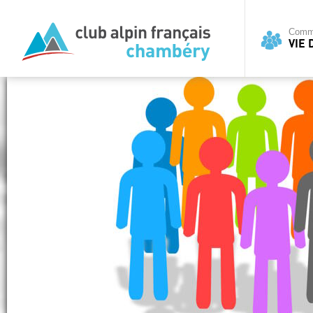
Commi
VIE 