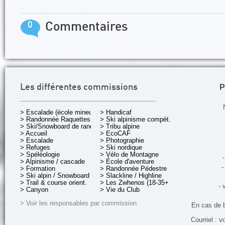
0
Commentaires
P
Les différentes commissions
> Escalade (école mineurs)
> Handicaf
> Randonnée Raquettes
> Ski alpinisme compét.
> Ski/Snowboard de rando.
> Tribu alpine
> Accueil
> EcoCAF
> Escalade
> Photographie
> Refuges
> Ski nordique
> Spéléologie
> Vélo de Montagne
-
> Alpinisme / cascade
> École d'aventure
-
> Formation
> Randonnée Pédestre
> Ski alpin / Snowboard
> Slackline / Highline
> Trail & course orient.
> Les Zwhenos (18-35+ ans)
- 
> Canyon
> Vie du Club
> Voir les responsables par commission
En cas de 
Courriel : v