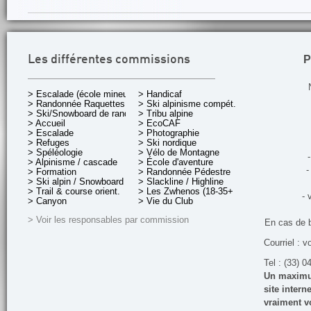
P
Les différentes commissions
> Escalade (école mineurs)
> Handicaf
> Randonnée Raquettes
> Ski alpinisme compét.
> Ski/Snowboard de rando.
> Tribu alpine
> Accueil
> EcoCAF
> Escalade
> Photographie
> Refuges
> Ski nordique
> Spéléologie
> Vélo de Montagne
-
> Alpinisme / cascade
> École d'aventure
-
> Formation
> Randonnée Pédestre
> Ski alpin / Snowboard
> Slackline / Highline
> Trail & course orient.
> Les Zwhenos (18-35+ ans)
- 
> Canyon
> Vie du Club
> Voir les responsables par commission
En cas de 
Courriel : v
Tel : (33) 0
Un maximum
site inter
vraiment vo