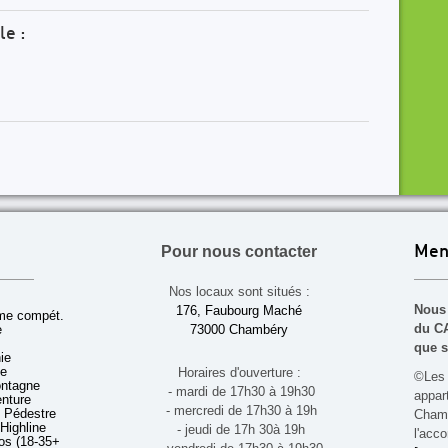
le :
Pour nous contacter
Men
Nos locaux sont situés :
Nous 
176, Faubourg Maché
sme compét.
du CA
e
73000 Chambéry
que s
ie
ue
Horaires d'ouverture :
©Les 
ontagne
- mardi de 17h30 à 19h30
appa
enture
- mercredi de 17h30 à 19h
 Pédestre
Chamb
 Highline
- jeudi de 17h 30à 19h
l'acco
s (18-35+ ans)