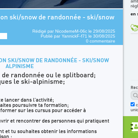
amb
règ
en 
ion ski/snow de randonnée - ski/snow
Rédigé par
NicodemeM-06c
le 29/08/2025
Publié par
YannickF-f71
le 30/08/2025
0 commentaire
ON SKI/SNOW DE RANDONNÉE - SKI/SNOW
ALPINISME
i de randonnée ou le splitboard;
ques le ski-alpinisme;
Rec
e lancer dans l'activité;
aites poursuivre ta formation;
uni
informer sur les cursus pour accéder à
rir et rencontrer des personnes qui pratiquent
t et tu souhaites obtenir les informations
ison ;