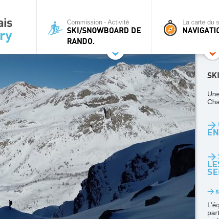
Commission - Activité
La carte du s
SKI/SNOWBOARD DE
NAVIGATI
RANDO.
SK
Une
Cha
> 
EN
> 
LE
SE
> s
L’é
par