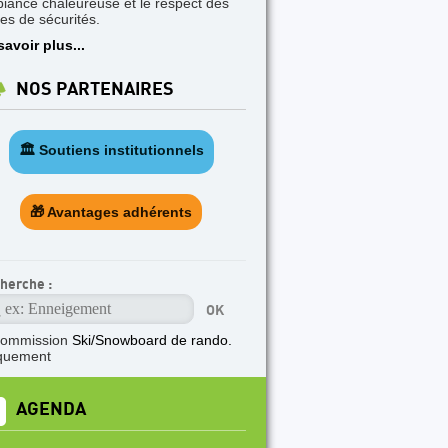
iance chaleureuse et le respect des
les de sécurités.
savoir plus...
NOS PARTENAIRES
🏛️ Soutiens institutionnels
🎁 Avantages adhérents
herche :
commission
Ski/Snowboard de rando.
quement
AGENDA