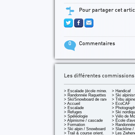
Pour partager cet artic
0
Commentaires
Les différentes commissions
> Escalade (école mineurs)
> Handicaf
> Randonnée Raquettes
> Ski alpini
> Ski/Snowboard de rando.
> Tribu alpin
> Accueil
> EcoCAF
> Escalade
> Photograph
> Refuges
> Ski nordiq
> Spéléologie
> Vélo de M
> Alpinisme / cascade
> École d'av
> Formation
> Randonnée
> Ski alpin / Snowboard
> Slackline /
> Trail & course orient.
> Les Zwheno