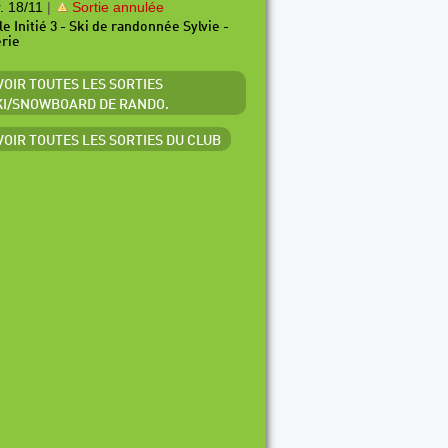
. 18/11
|
Sortie annulée
le Initié 3 - Ski de randonnée Sylvie -
érie
 VOIR TOUTES LES SORTIES
KI/SNOWBOARD DE RANDO.
 VOIR TOUTES LES SORTIES DU CLUB