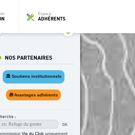
ite
Espace
ON
ADHÉRENTS
NOS PARTENAIRES
🏛️ Soutiens institutionnels
🎁 Avantages adhérents
herche :
commission
Vie du Club
uniquement