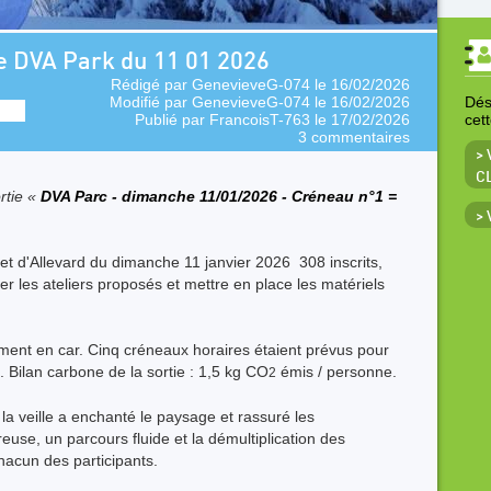
e DVA Park du 11 01 2026
Rédigé par
GenevieveG-074
le 16/02/2026
Modifié par
GenevieveG-074
le 16/02/2026
Déso
Publié par
FrancoisT-763
le 17/02/2026
cet
3 commentaires
> 
C
rtie «
DVA Parc - dimanche 11/01/2026 - Créneau n°1 =
>
et d'Allevard du dimanche 11 janvier 2026 308 inscrits,
r les ateliers proposés et mettre en place les matériels
ement en car. Cinq créneaux horaires étaient prévus pour
rs. Bilan carbone de la sortie : 1,5 kg CO
émis / personne.
2
la veille a enchanté le paysage et rassuré les
use, un parcours fluide et la démultiplication des
chacun des participants.