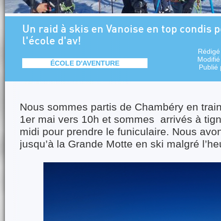
Un raid à skis en Vanoise en top condis p
l'école d'av!
Rédigé
Modifié
ÉCOLE D'AVENTURE
Publié
Nous sommes partis de Chambéry en train 
1er mai vers 10h et sommes arrivés à tign
midi pour prendre le funiculaire. Nous av
jusqu’à la Grande Motte en ski malgré l’h