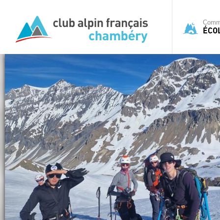
Commi
ÉCO