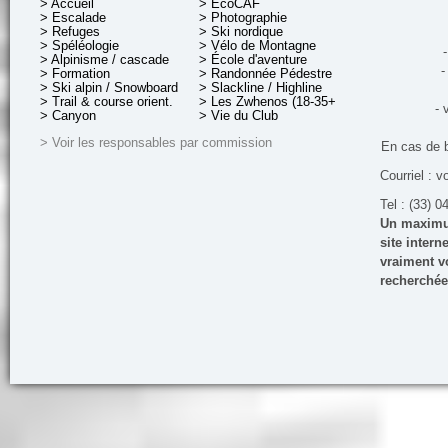
> Accueil
> EcoCAF
> Escalade
> Photographie
> Refuges
> Ski nordique
> Spéléologie
> Vélo de Montagne
-
> Alpinisme / cascade
> École d'aventure
-
> Formation
> Randonnée Pédestre
> Ski alpin / Snowboard
> Slackline / Highline
> Trail & course orient.
> Les Zwhenos (18-35+ ans)
- 
> Canyon
> Vie du Club
> Voir les responsables par commission
En cas de 
Courriel : v
Tel : (33) 0
Un maximum
site inter
vraiment vo
recherchée