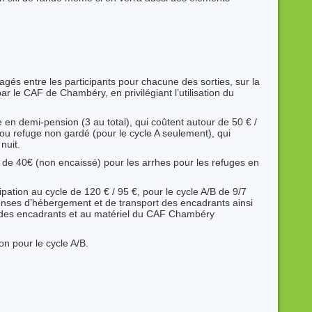
agés entre les participants pour chacune des sorties, sur la
ar le CAF de Chambéry, en privilégiant l’utilisation du
en demi-pension (3 au total), qui coûtent autour de 50 € /
 ou refuge non gardé (pour le cycle A seulement), qui
nuit.
n de 40€ (non encaissé) pour les arrhes pour les refuges en
icipation au cycle de 120 € / 95 €, pour le cycle A/B de 9/7
penses d’hébergement et de transport des encadrants ainsi
s des encadrants et au matériel du CAF Chambéry
on pour le cycle A/B.