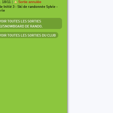
. 18/11
|
Sortie annulée
le Initié 3 - Ski de randonnée Sylvie -
érie
 VOIR TOUTES LES SORTIES
KI/SNOWBOARD DE RANDO.
 VOIR TOUTES LES SORTIES DU CLUB