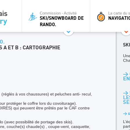
Commission - Activité
La carte du s
SKI/SNOWBOARD DE
NAVIGATI
RANDO.
O.
SK
 A ET B : CARTOGRAPHIE
Une
Cha
> 
EN
> 
(réglés à vos chaussures) et peluches anti- recul,
LE
SE
ur protéger le coffre lors du covoiturage).
IRES) qui peuvent être prêtés par le CAF contre
> s
L’é
o (avec possibilité de portage des skis).
par
ure, couche(s) chaude(s) , coupe-vent, casquette,