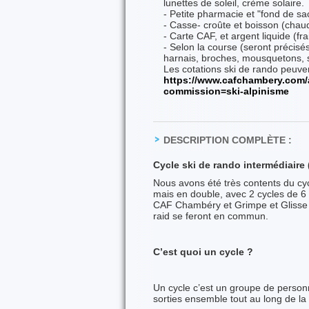
lunettes de soleil, crème solaire.
- Petite pharmacie et "fond de sa
- Casse- croûte et boisson (chaud
- Carte CAF, et argent liquide (fra
- Selon la course (seront précisés 
harnais, broches, mousquetons, 
Les cotations ski de rando peuven
https://www.cafchambery.com/ar
commission=ski-alpinisme
DESCRIPTION COMPLÈTE :
Cycle ski de rando intermédiaire 
Nous avons été très contents du c
mais en double, avec 2 cycles de 6 
CAF Chambéry et Grimpe et Glisse 
raid se feront en commun.
C’est quoi un cycle ?
Un cycle c’est un groupe de personne
sorties ensemble tout au long de la