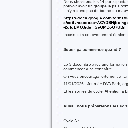
Nous choisirons les 14 participants
pouvoir avoir un groupe le plus ho
Il n’y a donc pas de bonne ou mauv
https://docs.google.com/form
s/edit#response=ACYDBNjbe-hg
-2qtgLMOJide_jGeQMBoQ7UBjI
Inscris toi à cet événement égalem
Super, ça commence quand ?
Le 3 décembre avec une formation n
commencer à se connaître.
On vous encourage fortement à faire
11/01/2026 : Journée DVA Park, org
Et les sorties du cycle. Attention à 
Aussi, nous préparerons les sorti
Cycle A :