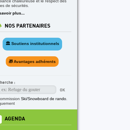
iance chaleureuse et le respect des
les de sécurités.
savoir plus...
NOS PARTENAIRES
🏛️ Soutiens institutionnels
🎁 Avantages adhérents
herche :
commission
Ski/Snowboard de rando.
quement
AGENDA