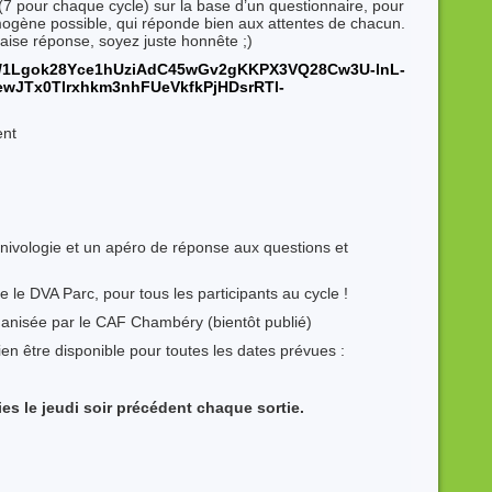
 (7 pour chaque cycle) sur la base d’un questionnaire, pour
mogène possible, qui réponde bien aux attentes de chacun.
aise réponse, soyez juste honnête ;)
s/d/1Lgok28Yce1hUziAdC45wGv2gKKPX3VQ28Cw3U-lnL-
ewJTx0Tlrxhkm3nhFUeVkfkPjHDsrRTl-
ent
ivologie et un apéro de réponse aux questions et
 le DVA Parc, pour tous les participants au cycle !
anisée par le CAF Chambéry (bientôt publié)
bien être disponible pour toutes les dates prévues :
es le jeudi soir précédent chaque sortie.