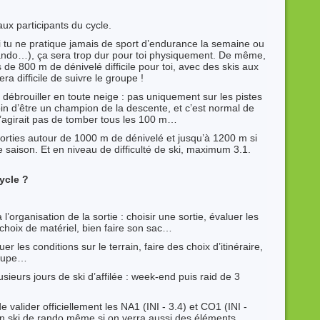
aux participants du cycle.
si tu ne pratique jamais de sport d’endurance la semaine ou
rando…), ça sera trop dur pour toi physiquement. De même,
de 800 m de dénivelé difficile pour toi, avec des skis aux
ra difficile de suivre le groupe !
e débrouiller en toute neige : pas uniquement sur les pistes
in d’être un champion de la descente, et c’est normal de
s’agirait pas de tomber tous les 100 m…
orties autour de 1000 m de dénivelé et jusqu’à 1200 m si
 de saison. Et en niveau de difficulté de ski, maximum 3.1.
ycle ?
’organisation de la sortie : choisir une sortie, évaluer les
 choix de matériel, bien faire son sac…
r les conditions sur le terrain, faire des choix d’itinéraire,
roupe…
sieurs jours de ski d’affilée : week-end puis raid de 3
 valider officiellement les NA1 (INI - 3.4) et CO1 (INI -
 en ski de rando même si on verra aussi des éléments