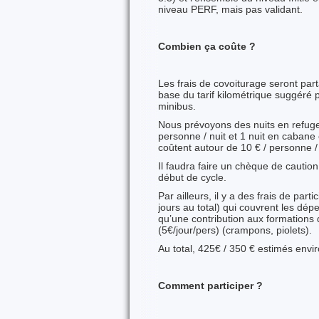
niveau PERF, mais pas validant.
Combien ça coûte ?
Les frais de covoiturage seront part
base du tarif kilométrique suggéré p
minibus.
Nous prévoyons des nuits en refuge 
personne / nuit et 1 nuit en cabane
coûtent autour de 10 € / personne / 
Il faudra faire un chèque de cautio
début de cycle.
Par ailleurs, il y a des frais de part
jours au total) qui couvrent les dé
qu’une contribution aux formation
(5€/jour/pers) (crampons, piolets).
Au total, 425€ / 350 € estimés envir
Comment participer ?