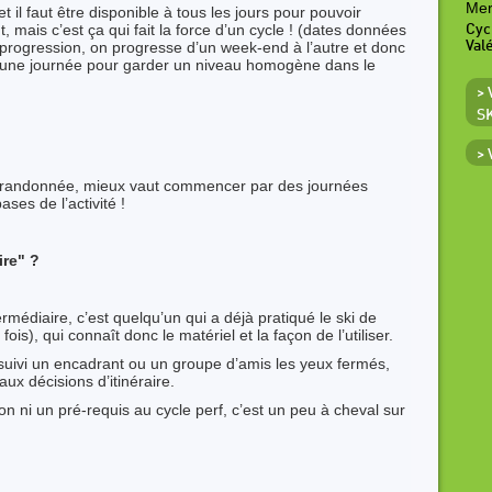
Mer
 il faut être disponible à tous les jours pour pouvoir
, mais c’est ça qui fait la force d’un cycle ! (dates données
Cyc
progression, on progresse d’un week-end à l’autre et donc
Val
 une journée pour garder un niveau homogène dans le
>
S
>
 de randonnée, mieux vaut commencer par des journées
ses de l’activité !
ire" ?
médiaire, c’est quelqu’un qui a déjà pratiqué le ski de
ois), qui connaît donc le matériel et la façon de l’utiliser.
 suivi un encadrant ou un groupe d’amis les yeux fermés,
aux décisions d’itinéraire.
tion ni un pré-requis au cycle perf, c’est un peu à cheval sur