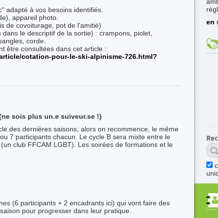
amb
règ
c" adapté à vos besoins identifiés.
e), appareil photo.
en 
is de covoiturage, pot de l'amitié)
dans le descriptif de la sortie) : crampons, piolet,
sangles, corde.
t être consultées dans cet article :
ticle/cotation-pour-le-ski-alpinisme-726.html?
(ne sois plus un.e suiveur.se !)
ycle des dernières saisons, alors on recommence, le même
ou 7 participants chacun. Le cycle B sera mixte entre le
Rec
(un club FFCAM LGBT). Les soirées de formations et le
uni
s (6 participants + 2 encadrants ici) qui vont faire des
 saison pour progresser dans leur pratique.