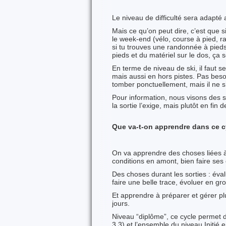
Le niveau de difficulté sera adapté 
Mais ce qu’on peut dire, c’est que 
le week-end (vélo, course à pied, 
si tu trouves une randonnée à pieds 
pieds et du matériel sur le dos, ça se
En terme de niveau de ski, il faut s
mais aussi en hors pistes. Pas beso
tomber ponctuellement, mais il ne 
Pour information, nous visons des s
la sortie l’exige, mais plutôt en fin
Que va-t-on apprendre dans ce c
On va apprendre des choses liées à l
conditions en amont, bien faire ses
Des choses durant les sorties : évalue
faire une belle trace, évoluer en g
Et apprendre à préparer et gérer plu
jours.
Niveau “diplôme”, ce cycle permet de
3.3) et l’ensemble du niveau Initié