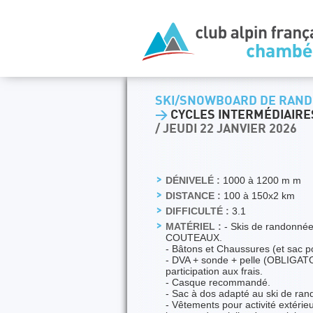
SKI/SNOWBOARD DE RAND
>
CYCLES INTERMÉDIAIRES
/ JEUDI 22 JANVIER 2026
DÉNIVELÉ :
1000 à 1200 m m
DISTANCE :
100 à 150x2 km
DIFFICULTÉ :
3.1
MATÉRIEL :
- Skis de randonnée 
COUTEAUX.
- Bâtons et Chaussures (et sac po
- DVA + sonde + pelle (OBLIGATO
participation aux frais.
- Casque recommandé.
- Sac à dos adapté au ski de rand
- Vêtements pour activité extérie