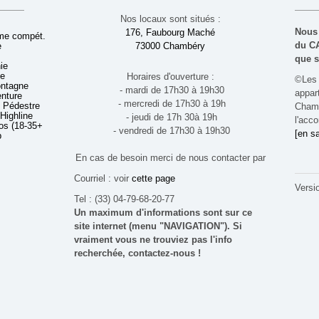
Nos locaux sont situés :
Nous 
176, Faubourg Maché
sme compét.
du CA
e
73000 Chambéry
que s
ie
ue
Horaires d'ouverture :
©Les 
ontagne
- mardi de 17h30 à 19h30
appa
enture
- mercredi de 17h30 à 19h
 Pédestre
Chamb
 Highline
- jeudi de 17h 30à 19h
l'acco
s (18-35+ ans)
- vendredi de 17h30 à 19h30
[en sa
b
En cas de besoin merci de nous contacter par
Courriel : voir
cette page
Versi
Tel : (33) 04-79-68-20-77
Un maximum d'informations sont sur ce
site internet (menu "NAVIGATION"). Si
vraiment vous ne trouviez pas l'info
recherchée, contactez-nous !