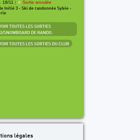
. 18/11
|
Sortie annulée
le Initié 3 - Ski de randonnée Sylvie -
érie
 VOIR TOUTES LES SORTIES
KI/SNOWBOARD DE RANDO.
 VOIR TOUTES LES SORTIES DU CLUB
tions légales