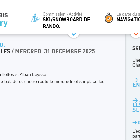
Commission - Activité
La carte du s
SKI/SNOWBOARD DE
NAVIGATI
RANDO.
O.
SK
OLES
/ MERCREDI 31 DÉCEMBRE 2025
Une
Cha
rillettes st Alban Leysse
> 
 balade sur notre route le mercredi, et sur place les
EN
> 
LE
SE
> s
L’é
par