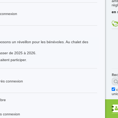
amb
règ
en 
s connexion
sons un réveillon pour les bénévoles. Au chalet des
passer de 2025 à 2026.
tent participer.
Rec
près connexion
uni
mbre
ès connexion