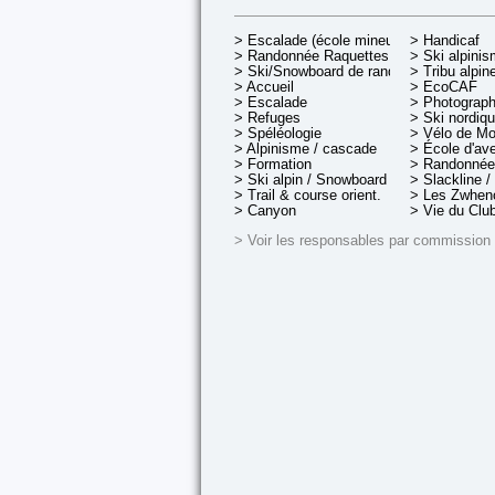
> Escalade (école mineurs)
> Handicaf
> Randonnée Raquettes
> Ski alpini
> Ski/Snowboard de rando.
> Tribu alpin
> Accueil
> EcoCAF
> Escalade
> Photograph
> Refuges
> Ski nordiq
> Spéléologie
> Vélo de M
> Alpinisme / cascade
> École d'av
> Formation
> Randonnée
> Ski alpin / Snowboard
> Slackline /
> Trail & course orient.
> Les Zwheno
> Canyon
> Vie du Clu
> Voir les responsables par commission