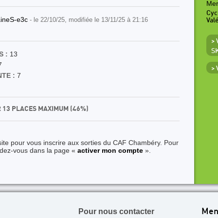
Mer
Cyc
aineS-e3c
- le 22/10/25, modifiée le 13/11/25 à 21:16
Val
>
S
 :
13
7
>
TE :
7
R 13 PLACES MAXIMUM (46%)
site pour vous inscrire aux sorties du CAF Chambéry. Pour
ndez-vous dans la page «
activer mon compte
».
Pour nous contacter
Men