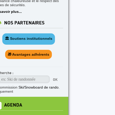
iance chaleureuse et le respect des
les de sécurités.
savoir plus...
NOS PARTENAIRES
🏛️ Soutiens institutionnels
🎁 Avantages adhérents
herche :
commission
Ski/Snowboard de rando.
quement
AGENDA