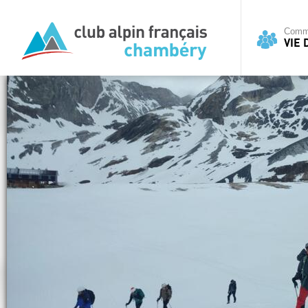
Commi
VIE 