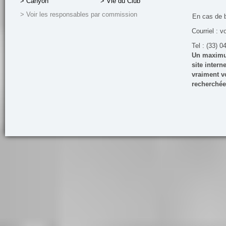
> Canyon
> Vie du Club
> Voir les responsables par commission
En cas de 
Courriel : v
Tel : (33) 0
Un maximum
site inter
vraiment vo
recherchée