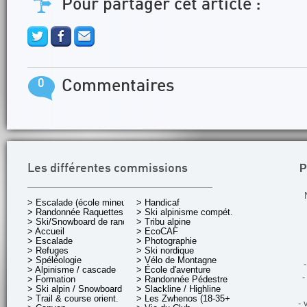
Pour partager cet article :
0
Commentaires
P
Les différentes commissions
> Escalade (école mineurs)
> Handicaf
> Randonnée Raquettes
> Ski alpinisme compét.
> Ski/Snowboard de rando.
> Tribu alpine
> Accueil
> EcoCAF
> Escalade
> Photographie
> Refuges
> Ski nordique
> Spéléologie
> Vélo de Montagne
-
> Alpinisme / cascade
> École d'aventure
-
> Formation
> Randonnée Pédestre
> Ski alpin / Snowboard
> Slackline / Highline
> Trail & course orient.
> Les Zwhenos (18-35+ ans)
- 