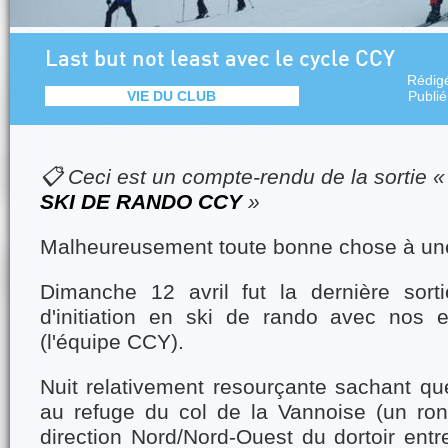
Last but not least avec le cycle CCY
Rédig
VIE DU CLUB
Publi
📋 Ceci est un compte-rendu de la sortie 
SKI DE RANDO CCY
»
Malheureusement toute bonne chose à une 
Dimanche 12 avril fut la dernière sort
d'initiation en ski de rando avec nos 
(l'équipe CCY).
Nuit relativement resourçante sachant q
au refuge du col de la Vannoise (un ron
direction Nord/Nord-Ouest du dortoir ent