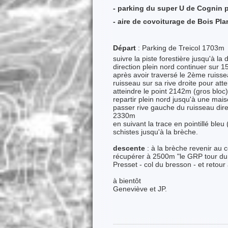
- parking du super U de Cognin p
- aire de covoiturage de Bois Pla
Départ
: Parking de Treicol 1703m
suivre la piste forestière jusqu'à l
direction plein nord continuer sur 
après avoir traversé le 2ème ruisse
ruisseau sur sa rive droite pour a
atteindre le point 2142m (gros bloc)
repartir plein nord jusqu'à une m
passer rive gauche du ruisseau dire
2330m
en suivant la trace en pointillé ble
schistes jusqu'à la brèche.
descente
: à la brèche revenir au c
récupérer à 2500m "le GRP tour du 
Presset - col du bresson - et retour
à bientôt
Geneviève et JP.