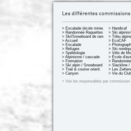
Les différentes commissions
> Escalade (école mineurs)
> Handicaf
> Randonnée Raquettes
> Ski alpini
> Ski/Snowboard de rando.
> Tribu alpin
> Accueil
> EcoCAF
> Escalade
> Photograph
> Refuges
> Ski nordiq
> Spéléologie
> Vélo de M
> Alpinisme / cascade
> École d'av
> Formation
> Randonnée
> Ski alpin / Snowboard
> Slackline /
> Trail & course orient.
> Les Zwheno
> Canyon
> Vie du Clu
> Voir les responsables par commission