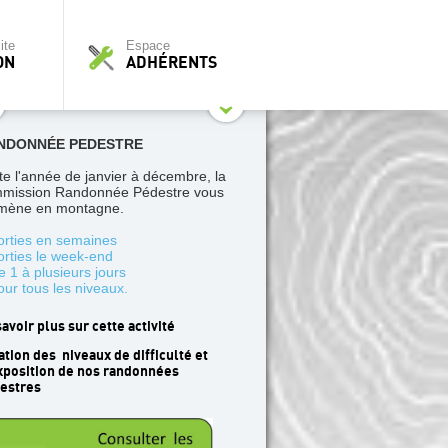
ite
Espace
ON
ADHÉRENTS
NDONNÉE PEDESTRE
te l'année de janvier à décembre, la
mission Randonnée Pédestre vous
ène en montagne.
orties en semaines
orties le week-end
e 1 à plusieurs jours
our tous les niveaux.
savoir plus sur cette activité
ation des niveaux de difficulté et
xposition de nos randonnées
estres