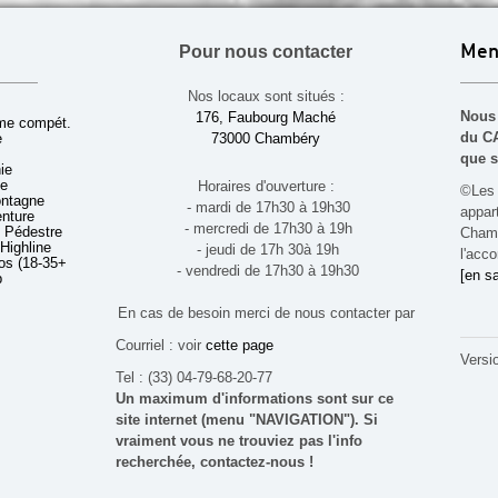
Pour nous contacter
Men
Nos locaux sont situés :
Nous 
176, Faubourg Maché
sme compét.
du CA
e
73000 Chambéry
que s
ie
ue
Horaires d'ouverture :
©Les 
ontagne
- mardi de 17h30 à 19h30
appa
enture
- mercredi de 17h30 à 19h
 Pédestre
Chamb
 Highline
- jeudi de 17h 30à 19h
l'acco
s (18-35+ ans)
- vendredi de 17h30 à 19h30
[en sa
b
En cas de besoin merci de nous contacter par
Courriel : voir
cette page
Versi
Tel : (33) 04-79-68-20-77
Un maximum d'informations sont sur ce
site internet (menu "NAVIGATION"). Si
vraiment vous ne trouviez pas l'info
recherchée, contactez-nous !