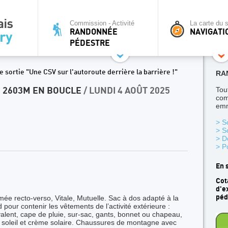
Commission - Activité
La carte du s
RANDONNÉE
NAVIGATI
PÉDESTRE
 sortie "Une CSV sur l'autoroute derrière la barrière !"
RA
Tou
 2603M EN BOUCLE
/ LUNDI 4 AOÛT 2025
com
emm
> S
> S
> D
> P
En 
Cot
d'e
péd
e recto-verso, Vitale, Mutuelle. Sac à dos adapté à la
our contenir les vêtements de l’activité extérieure :
valent, cape de pluie, sur-sac, gants, bonnet ou chapeau,
e soleil et crème solaire. Chaussures de montagne avec