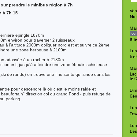
our prendre le minibus région à 7h
Ven
n à 7h 15
Mon
Mar
co
a dernière épingle 1870m
Iti
150m environ pour traverser 2 ruisseaux
au à l'altitude 2000m obliquer nord est et suivre ce 2ème
tteindre une zone herbeuse à 2100m
Lun
tre
aison adossée à un rocher à 2180m
ction est, jusqu'à atteindre une zone éboulis schisteuse
Mar
u (ski de rando) on trouve une fine sente qui sinue dans les
Lac
le 
entre pour descendre là où c'est le moins raide et
Dim
beaufortain" direction col du grand Fond - puis refuge de
Géo
 au parking.
Lun
Tra
Lun
Dés