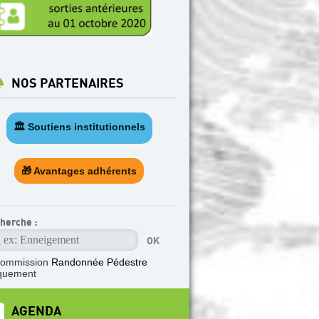
NOS PARTENAIRES
🏛️ Soutiens institutionnels
🎁 Avantages adhérents
herche :
commission
Randonnée Pédestre
quement
AGENDA