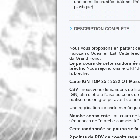
une semelle crantée, bâtons. Pré
plastique).
DESCRIPTION COMPLÈTE :
Nous vous proposons en partant de 
Parozan d'Ouest en Est. Cette brèch
du Grand Fond.
Le parcours de cette randonnée se
brèche.
Nous rejoindrons le GRP du 
la brèche.
Carte IGN TOP 25 : 3532 OT Mass
CSV
: nous vous demandons de lire l
IGN, afin d'être à l'aise au cours 
réaliserons en groupe avant de nou
Une application de carto numérique
Marche consciente
: au cours de 
séquences de "marche consciente" p
Cette randonnée ne pourra se fai
2 points de RDV de covoiturage 