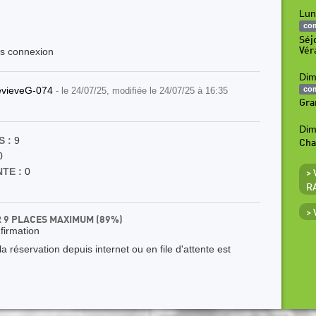
Lun
co
Séj
Vér
ès connexion
Dim
co
vieveG-074
- le 24/07/25, modifiée le 24/07/25 à 16:35
Gra
Dim
 :
9
Ch
0
TE :
0
>
R
>
R 9 PLACES MAXIMUM (89%)
nfirmation
 réservation depuis internet ou en file d'attente est