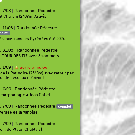
. 7/08
|
Randonnée Pédestre
t Charvin (2409m) Aravis
. 11/08
|
Randonnée Pédestre
mplet
nérance dans les Pyrénées été 2026
. 31/08
|
Randonnée Pédestre
k TOUR DES FIZ avec 3 sommets
. 1/09
|
Sortie annulée
 de la Patinoire (2563m) avec retour par
Col de Leschaux (2564m)
. 6/09
|
Randonnée Pédestre
morphologie à Jean Collet
. 7/09
|
Randonnée Pédestre
complet
versée de la Vanoise
. 7/09
|
Randonnée Pédestre
ert de Platé (Chablais)