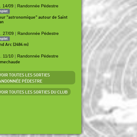
. 14/09
|
Randonnée Pédestre
mplet
our "astronomique" autour de Saint
an
. 27/09
|
Randonnée Pédestre
mplet
nd Arc (2484 m)
. 11/10
|
Randonnée Pédestre
amechaude
 VOIR TOUTES LES SORTIES
ANDONNÉE PÉDESTRE
 VOIR TOUTES LES SORTIES DU CLUB