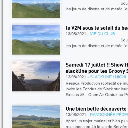
Sous le soleil du 
les jours de disette et de météo "e
le V2M sous le soleil du be
13/08/2021 -
VIE DU CLUB
Sous le soleil du 
les jours de disette et de météo "e
Samedi 17 juillet !! Show Hi
slackline pour les Groovy 
13/08/2021 -
SLACKLINE / HIGHL
Resaca Production (collectif de 
invite les Fondus de Slack sur leu
Siestas #5 - Open Air Gratuit au 
Une bien belle découverte
13/08/2021 -
RANDONNÉE PÉDE
Après un trajet matinal et bien p
rejoignons en 4h le lac de Serviè