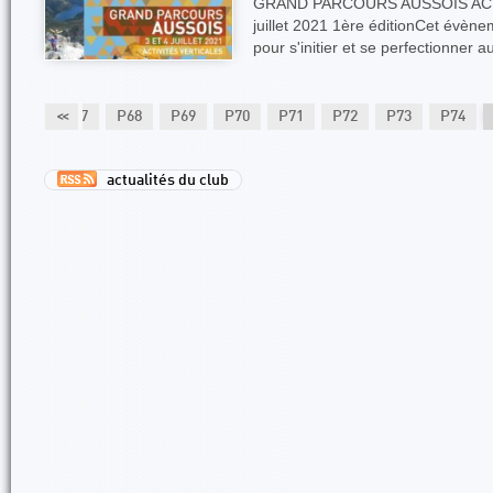
GRAND PARCOURS AUSSOIS ACTI
juillet 2021 1ère éditionCet évèn
pour s'initier et se perfectionner a
P66
<<
P67
P68
P69
P70
P71
P72
P73
P74
actualités du club