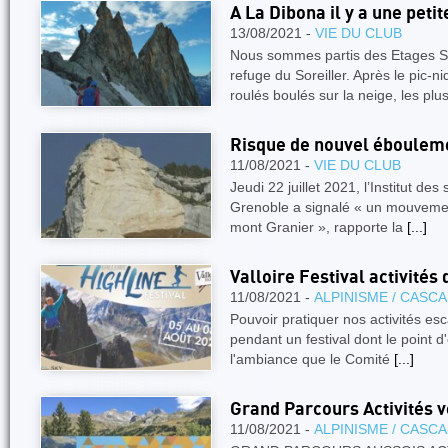
A La Dibona il y a une petit
13/08/2021 -
VIE DU CLUB
Nous sommes partis des Etages Sa
refuge du Soreiller. Après le pic-
roulés boulés sur la neige, les pl
Risque de nouvel éboulem
11/08/2021 -
VIE DU CLUB
Jeudi 22 juillet 2021, l’Institut des
Grenoble a signalé « un mouvemen
mont Granier », rapporte la
[...]
Valloire Festival activités
11/08/2021 -
ALPINISME / CASC
Pouvoir pratiquer nos activités esc
pendant un festival dont le point d
l'ambiance que le Comité
[...]
Grand Parcours Activités v
11/08/2021 -
ALPINISME / CASC