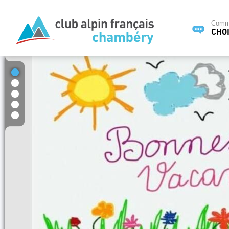
Commi
CHOI
1
2
3
4
5