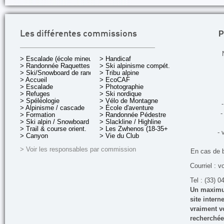
P
Les différentes commissions
> Escalade (école mineurs)
> Handicaf
> Randonnée Raquettes
> Ski alpinisme compét.
> Ski/Snowboard de rando.
> Tribu alpine
> Accueil
> EcoCAF
> Escalade
> Photographie
> Refuges
> Ski nordique
> Spéléologie
> Vélo de Montagne
-
> Alpinisme / cascade
> École d'aventure
-
> Formation
> Randonnée Pédestre
> Ski alpin / Snowboard
> Slackline / Highline
> Trail & course orient.
> Les Zwhenos (18-35+ ans)
- 
> Canyon
> Vie du Club
> Voir les responsables par commission
En cas de 
Courriel : v
Tel : (33) 0
Un maximum
site inter
vraiment vo
recherchée