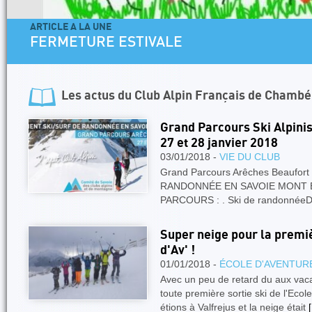
ARTICLE A LA UNE
4 jours dans les Aiguilles Ro
Facile
Les actus du
Club Alpin Français de Chambé
Grand Parcours Ski Alpini
27 et 28 janvier 2018
03/01/2018 -
VIE DU CLUB
Grand Parcours Arêches Beaufor
RANDONNÉE EN SAVOIE MONT BLA
PARCOURS : . Ski de randonnéeD
Super neige pour la premiè
d'Av' !
01/01/2018 -
ÉCOLE D'AVENTUR
Avec un peu de retard du aux vaca
toute première sortie ski de l'Ec
étions à Valfrejus et la neige était
[