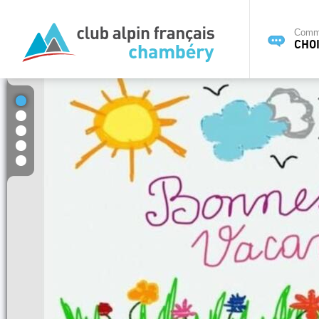
Commi
CHOI
1
2
3
4
5