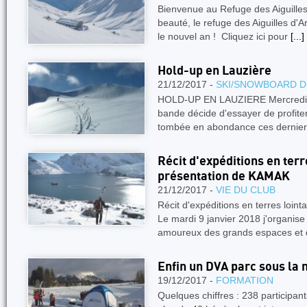
Bienvenue au Refuge des Aiguilles 
beauté, le refuge des Aiguilles d'A
le nouvel an ! Cliquez ici pour
[...]
Hold-up en Lauzière
21/12/2017 -
SKI/SNOWBOARD D
HOLD-UP EN LAUZIERE Mercredi 
bande décide d'essayer de profite
tombée en abondance ces derniers
Récit d'expéditions en terr
présentation de KAMAK
21/12/2017 -
VIE DU CLUB
Récit d'expéditions en terres loi
Le mardi 9 janvier 2018 j'organise
amoureux des grands espaces et
Enfin un DVA parc sous la n
19/12/2017 -
FORMATION
Quelques chiffres : 238 participants