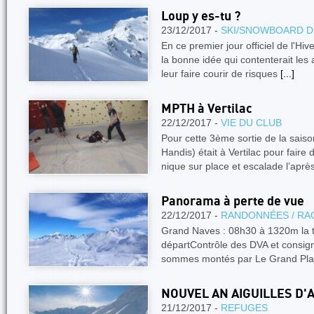
Loup y es-tu ?
23/12/2017 -
SKI/SNOWBOARD D
En ce premier jour officiel de l'Hiver
la bonne idée qui contenterait le
leur faire courir de risques
[...]
MPTH à Vertilac
22/12/2017 -
VIE DU CLUB
Pour cette 3ème sortie de la sai
Handis) était à Vertilac pour faire 
nique sur place et escalade l’aprè
Panorama à perte de vue
22/12/2017 -
RANDONNÉES / RA
Grand Naves : 08h30 à 1320m la 
départContrôle des DVA et consign
sommes montés par Le Grand Plan
NOUVEL AN AIGUILLES D'
21/12/2017 -
REFUGES