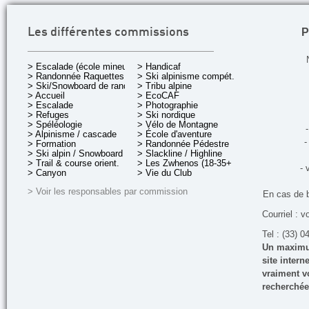
P
Les différentes commissions
> Escalade (école mineurs)
> Handicaf
> Randonnée Raquettes
> Ski alpinisme compét.
> Ski/Snowboard de rando.
> Tribu alpine
> Accueil
> EcoCAF
> Escalade
> Photographie
> Refuges
> Ski nordique
> Spéléologie
> Vélo de Montagne
-
> Alpinisme / cascade
> École d'aventure
-
> Formation
> Randonnée Pédestre
> Ski alpin / Snowboard
> Slackline / Highline
> Trail & course orient.
> Les Zwhenos (18-35+ ans)
- 
> Canyon
> Vie du Club
> Voir les responsables par commission
En cas de 
Courriel : v
Tel : (33) 0
Un maximum
site inter
vraiment vo
recherchée