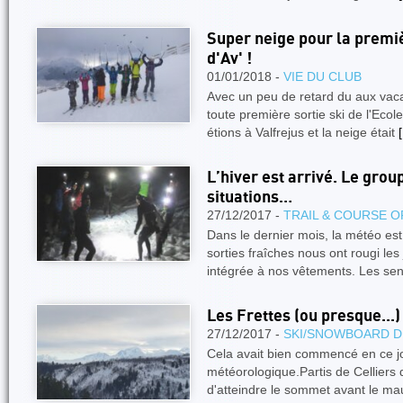
Super neige pour la premiè
d'Av' !
01/01/2018 -
VIE DU CLUB
Avec un peu de retard du aux vaca
toute première sortie ski de l'Ec
étions à Valfrejus et la neige était
[
L’hiver est arrivé. Le grou
situations…
27/12/2017 -
TRAIL & COURSE O
Dans le dernier mois, la météo es
sorties fraîches nous ont rougi les 
intégrée à nos vêtements. Les sen
Les Frettes (ou presque...)
27/12/2017 -
SKI/SNOWBOARD D
Cela avait bien commencé en ce jo
météorologique.Partis de Celliers
d'atteindre le sommet avant le m