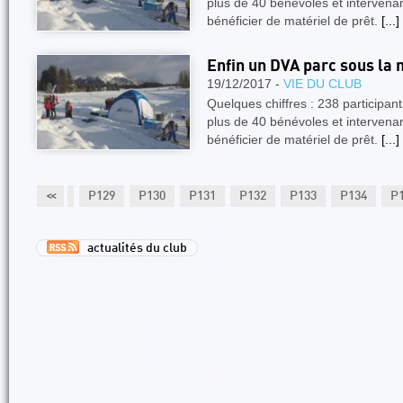
plus de 40 bénévoles et intervena
bénéficier de matériel de prêt.
[...]
Enfin un DVA parc sous la n
19/12/2017 -
VIE DU CLUB
Quelques chiffres : 238 participants
plus de 40 bénévoles et intervena
bénéficier de matériel de prêt.
[...]
127
P128
<<
P129
P130
P131
P132
P133
P134
P
actualités du club