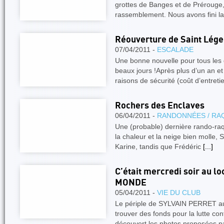
grottes de Banges et de Prérouge
rassemblement. Nous avons fini l
Réouverture de Saint Lége
07/04/2011 -
ESCALADE
Une bonne nouvelle pour tous les 
beaux jours !Après plus d’un an e
raisons de sécurité (coût d’entret
Rochers des Enclaves
06/04/2011 -
RANDONNÉES / RA
Une (probable) dernière rando-raq
la chaleur et la neige bien molle, 
Karine, tandis que Frédéric
[...]
C’était mercredi soir au 
MONDE
05/04/2011 -
VIE DU CLUB
Le périple de SYLVAIN PERRET au
trouver des fonds pour la lutte co
découvert les photos proposées 