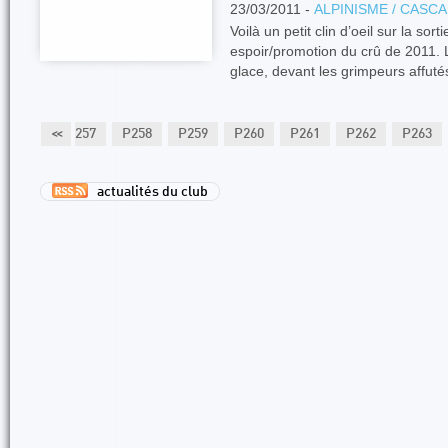
23/03/2011 -
ALPINISME / CASC
Voilà un petit clin d’oeil sur la so
espoir/promotion du crû de 2011. L
glace, devant les grimpeurs affut
P256
<<
P257
P258
P259
P260
P261
P262
P263
actualités du club