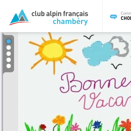
Commi
CHOI
1
2
3
4
5