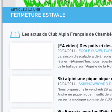
ARTICLE A LA UNE
FERMETURE ESTIVALE
Les actus du
Club Alpin Français de Chambé
[EA video] Des poils et de
20/04/2011 -
ÉCOLE D'AVENTUR
La saison d’escalade a déjà repris
février ;-)Aujourd’hui, nous repar
belle ballade sur l’Aiguille de la 
Ski alpinisme pique nique 
19/04/2011 -
SKI/SNOWBOARD D
Nous organisons le vendredi 29 av
André un pique nique .Il suffit de 
verser la modique somme de 7,0
Via Ferrata avec les P’tit