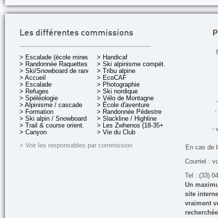
P
Les différentes commissions
> Escalade (école mineurs)
> Handicaf
> Randonnée Raquettes
> Ski alpinisme compét.
> Ski/Snowboard de rando.
> Tribu alpine
> Accueil
> EcoCAF
> Escalade
> Photographie
> Refuges
> Ski nordique
> Spéléologie
> Vélo de Montagne
-
> Alpinisme / cascade
> École d'aventure
-
> Formation
> Randonnée Pédestre
> Ski alpin / Snowboard
> Slackline / Highline
> Trail & course orient.
> Les Zwhenos (18-35+ ans)
- 
> Canyon
> Vie du Club
> Voir les responsables par commission
En cas de 
Courriel : v
Tel : (33) 0
Un maximum
site inter
vraiment vo
recherchée