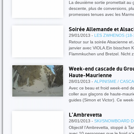
La deuxième sortie promettait au 
descente, plus de conversions, plu
promesses tenues avec les Marmo
Soirée Allemande et Alsac
29/01/2013 -
LES ZWHENOS (18-
Retour sur la soirée Alsacienne e
janvier avec VIOLA.Ein bisschen Ka
Flammkuchen und Bretzel. Nicht 
Week-end cascade du Grou
Haute-Maurienne
28/01/2013 -
ALPINISME / CASC
Avec ce beau et froid week-end d
coller aux glaçons de haute-maur
guides (Simon et Victor). Ce week
L’Ambrevetta
28/01/2013 -
SKI/SNOWBOARD D
Objectif l’Ambrevetta, stoppé à T
avec 10 personnes que le froid n’a