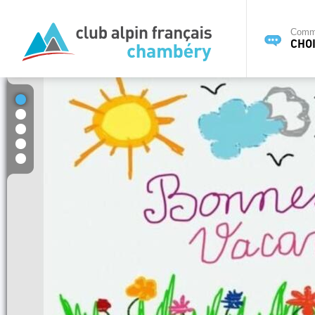
Commi
CHOI
1
2
3
4
5