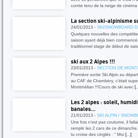
comte tenu de la neige de ciném
La section ski-alpinisme su
24/01/2013 -
SKI/SNOWBOARD D
Quelques nouvelles des compétiteu
saison ayant déjà bien commenc
traditionnel stage de début de sa
ski aux 2 Alpes !!!
23/01/2013 -
SECTION DE MONT
Première sortie Ski Alpin au dépa
au CAF de Chambéry, c’était supe
Montmélian !!!Cours de ski avec
[.
Les 2 alpes : soleil, humidi
banales...
21/01/2013 -
SKI ALPIN / SNOW
Une fois n’est pas coutume, il fall
remplir les 2 cars de ce dimanche.
tu croise des cinglés : " Moi
[...]