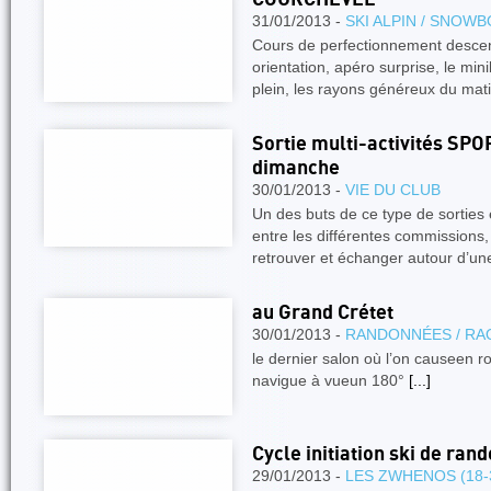
31/01/2013 -
SKI ALPIN / SNOW
Cours de perfectionnement descent
orientation, apéro surprise, le mi
plein, les rayons généreux du mati
Sortie multi-activités SP
dimanche
30/01/2013 -
VIE DU CLUB
Un des buts de ce type de sorties e
entre les différentes commissions,
retrouver et échanger autour d’u
au Grand Crétet
30/01/2013 -
RANDONNÉES / RA
le dernier salon où l’on causeen
navigue à vueun 180°
[...]
Cycle initiation ski de ra
29/01/2013 -
LES ZWHENOS (18-