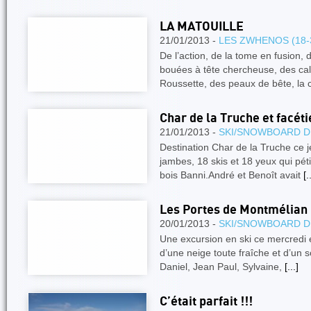
LA MATOUILLE
21/01/2013 -
LES ZWHENOS (18-
De l’action, de la tome en fusion,
bouées à tête chercheuse, des cal
Roussette, des peaux de bête, la 
Char de la Truche et facét
21/01/2013 -
SKI/SNOWBOARD D
Destination Char de la Truche ce je
jambes, 18 skis et 18 yeux qui pét
bois Banni.André et Benoît avait
[.
Les Portes de Montmélian
20/01/2013 -
SKI/SNOWBOARD D
Une excursion en ski ce mercredi e
d’une neige toute fraîche et d’un s
Daniel, Jean Paul, Sylvaine,
[...]
C’était parfait !!!