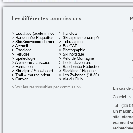
P
Les différentes commissions
> Escalade (école mineurs)
> Handicaf
> Randonnée Raquettes
> Ski alpinisme compét.
> Ski/Snowboard de rando.
> Tribu alpine
> Accueil
> EcoCAF
> Escalade
> Photographie
> Refuges
> Ski nordique
> Spéléologie
> Vélo de Montagne
-
> Alpinisme / cascade
> École d'aventure
-
> Formation
> Randonnée Pédestre
> Ski alpin / Snowboard
> Slackline / Highline
> Trail & course orient.
> Les Zwhenos (18-35+ ans)
- 
> Canyon
> Vie du Club
> Voir les responsables par commission
En cas de 
Courriel : v
Tel : (33) 0
Un maximum
site inter
vraiment vo
recherchée