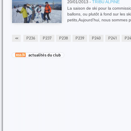
20/01/2013 -
TRIBU ALPINE
La saison de ski pour la commissi
ballons, ou plutôt à fond sur les sk
petits,Aujourd’hui, nous sommes p
34
P235
<<
P236
P237
P238
P239
P240
P241
P2
actualités du club