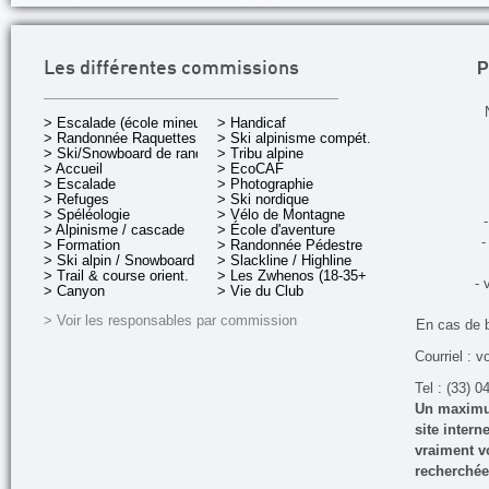
P
Les différentes commissions
> Escalade (école mineurs)
> Handicaf
> Randonnée Raquettes
> Ski alpinisme compét.
> Ski/Snowboard de rando.
> Tribu alpine
> Accueil
> EcoCAF
> Escalade
> Photographie
> Refuges
> Ski nordique
> Spéléologie
> Vélo de Montagne
-
> Alpinisme / cascade
> École d'aventure
-
> Formation
> Randonnée Pédestre
> Ski alpin / Snowboard
> Slackline / Highline
> Trail & course orient.
> Les Zwhenos (18-35+ ans)
- 
> Canyon
> Vie du Club
> Voir les responsables par commission
En cas de 
Courriel : v
Tel : (33) 0
Un maximum
site inter
vraiment vo
recherchée