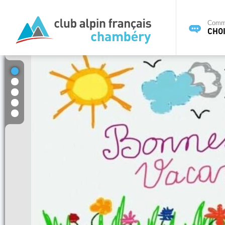
Commi
CHOI
1
2
3
4
5