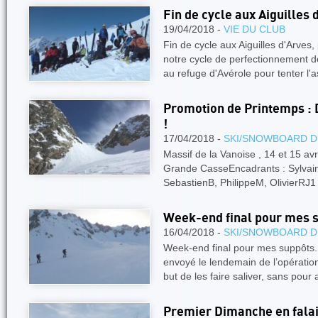
Fin de cycle aux Aiguilles 
19/04/2018 -
VIE DU CLUB
Fin de cycle aux Aiguilles d'Arves,
notre cycle de perfectionnement 
au refuge d'Avérole pour tenter l
Promotion de Printemps : D
!
17/04/2018 -
SKI/SNOWBOARD D
Massif de la Vanoise , 14 et 15 avr
Grande CasseEncadrants : Sylvaine
SebastienB, PhilippeM, OlivierRJ
Week-end final pour mes 
16/04/2018 -
SKI/SNOWBOARD D
Week-end final pour mes suppôts
envoyé le lendemain de l’opératio
but de les faire saliver, sans pour
Premier Dimanche en falai