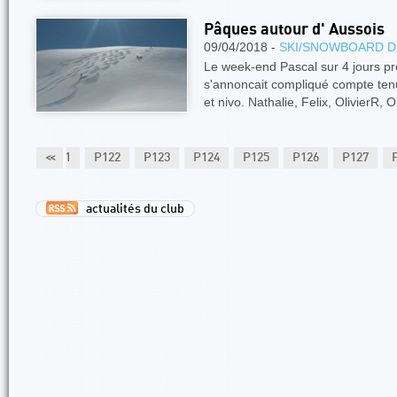
Pâques autour d' Aussois
09/04/2018 -
SKI/SNOWBOARD D
Le week-end Pascal sur 4 jours pr
s'annoncait compliqué compte ten
et nivo. Nathalie, Felix, OlivierR, 
P120
P121
<<
P122
P123
P124
P125
P126
P127
actualités du club