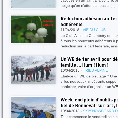
Jacques en arrivant à la voiture, 
neige qu'on n'attendait pas si
[...]
Réduction adhésion au 1er
adhérents
11/04/2018 -
VIE DU CLUB
Le Club Alpin de Chambéry en pa
à tous les nouveaux adhérents à p
réduction sur la part fédérale, ain
Un WE de 1er avril pour d
famille … Hum ! Hum !
10/04/2018 -
TRIBU ALPINE
Etait-ce un WE de bizutage ? Une so
si les nouveaux impétrants suppor
participer, voire d’organiser un W
Week-end plein d’oublis p
fief de Bonneval-sur-arc, 
10/04/2018 -
SKI/SNOWBOARD D
Tout commence le vendredi soir, 