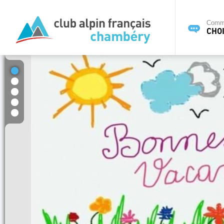
Commi
CHOI
1
2
3
4
5