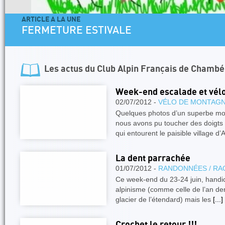
ARTICLE A LA UNE
FERMETURE ESTIVALE
Les actus du
Club Alpin Français de Chambé
Week-end escalade et vél
02/07/2012 -
VÉLO DE MONTAG
Quelques photos d’un superbe m
nous avons pu toucher des doigts
qui entourent le paisible village d’A
La dent parrachée
01/07/2012 -
RANDONNÉES / RA
Ce week-end du 23-24 juin, handi
alpinisme (comme celle de l’an der
glacier de l’étendard) mais les
[...]
Crochet le retour !!!