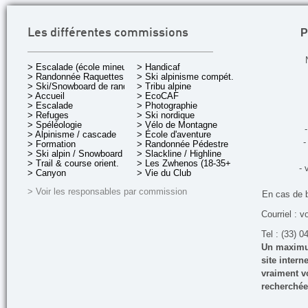
P
Les différentes commissions
> Escalade (école mineurs)
> Handicaf
> Randonnée Raquettes
> Ski alpinisme compét.
> Ski/Snowboard de rando.
> Tribu alpine
> Accueil
> EcoCAF
> Escalade
> Photographie
> Refuges
> Ski nordique
> Spéléologie
> Vélo de Montagne
-
> Alpinisme / cascade
> École d'aventure
-
> Formation
> Randonnée Pédestre
> Ski alpin / Snowboard
> Slackline / Highline
> Trail & course orient.
> Les Zwhenos (18-35+ ans)
- 
> Canyon
> Vie du Club
> Voir les responsables par commission
En cas de 
Courriel : v
Tel : (33) 0
Un maximum
site inter
vraiment vo
recherchée