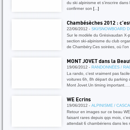
du ski alpinisme et s’inscrire dans 
confirmer son
[...]
Chambésèches 2012 : c’es
22/06/2012 -
SKI/SNOWBOARD D
Sur le modèle du Grésivaudan X-
section ski-alpinisme du club org
de Chambéry.Ces soirées, où l’on
MONT JOVET dans la Beauf
19/06/2012 -
RANDONNÉES / RA
La rando, c’est vraiment pas facil
voitures 6h, 8h départ du parking 
Mont Jovet.Un timing important.....
WE Ecrins
19/06/2012 -
ALPINISME / CASC
Retour en images sur ce beau WE
faisant rares depuis qqs mois, c
attendait 6 chambériens dans les