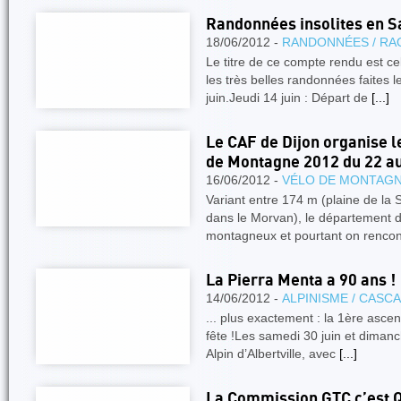
Randonnées insolites en S
18/06/2012 -
RANDONNÉES / RA
Le titre de ce compte rendu est cel
les très belles randonnées faites 
juin.Jeudi 14 juin : Départ de
[...]
Le CAF de Dijon organise 
de Montagne 2012 du 22 au
16/06/2012 -
VÉLO DE MONTAG
Variant entre 174 m (plaine de la
dans le Morvan), le département de
montagneux et pourtant on renco
La Pierra Menta a 90 ans !
14/06/2012 -
ALPINISME / CASC
... plus exactement : la 1ère ascen
fête !Les samedi 30 juin et dimanch
Alpin d’Albertville, avec
[...]
La Commission GTC c’est Q