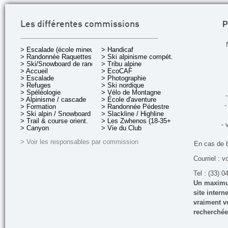
P
Les différentes commissions
> Escalade (école mineurs)
> Handicaf
> Randonnée Raquettes
> Ski alpinisme compét.
> Ski/Snowboard de rando.
> Tribu alpine
> Accueil
> EcoCAF
> Escalade
> Photographie
> Refuges
> Ski nordique
> Spéléologie
> Vélo de Montagne
-
> Alpinisme / cascade
> École d'aventure
-
> Formation
> Randonnée Pédestre
> Ski alpin / Snowboard
> Slackline / Highline
> Trail & course orient.
> Les Zwhenos (18-35+ ans)
- 
> Canyon
> Vie du Club
> Voir les responsables par commission
En cas de 
Courriel : v
Tel : (33) 0
Un maximum
site inter
vraiment vo
recherchée