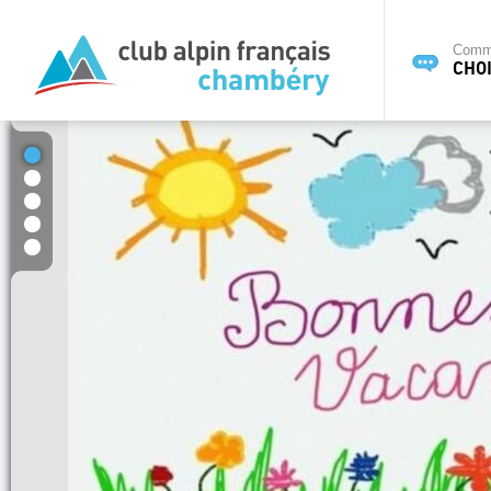
Commi
CHOI
1
2
3
4
5