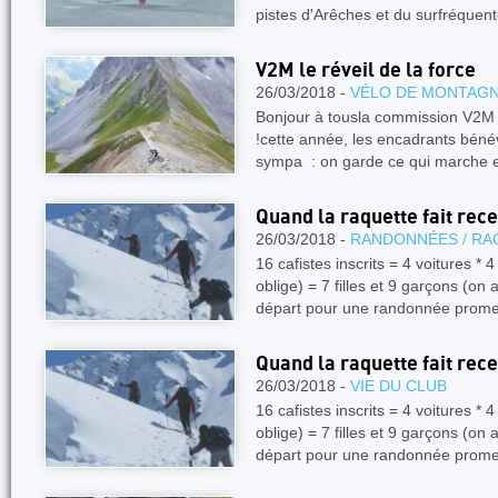
pistes d'Arêches et du surfréque
V2M le réveil de la force
26/03/2018 -
VÉLO DE MONTAG
Bonjour à tousla commission V2M 
!cette année, les encadrants béné
sympa : on garde ce qui marche 
Quand la raquette fait recet
26/03/2018 -
RANDONNÉES / RA
16 cafistes inscrits = 4 voitures * 
oblige) = 7 filles et 9 garçons (on a
départ pour une randonnée prom
Quand la raquette fait recet
26/03/2018 -
VIE DU CLUB
16 cafistes inscrits = 4 voitures * 
oblige) = 7 filles et 9 garçons (on a
départ pour une randonnée prom