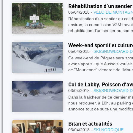
Réhabilitation d'un sentie
06/04/2018 -
VÉLO DE MONTAG
Réhabilitation d'un sentier au col
environ, la commission V2M travaill
réhabilitation d'un sentier au som
Week-end sportif et cultur
05/04/2018 -
SKI/SNOWBOARD D
Ce week-end de Pâques sera sporti
avons appris : que Aussois voulait 
de "Maurienne" viendrait de "Mau
Col de Labby, Poisson d'avr
03/04/2018 -
SKI/SNOWBOARD D
Dans la fraîcheur de ce dernier m
nous retrouver, à 10h, au parking 
annonce tout de suite une modificat
Bilan et actualités
03/04/2018 -
SKI NORDIQUE