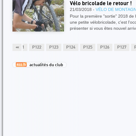
Vélo bricolade le retour !
21/03/2018 -
VÉLO DE MONTAG
Pour la première "sortie" 2018 de
une petite vélobricolade, c'est l'o
présenter si vous êtes nouvel arri
P120
P121
<<
P122
P123
P124
P125
P126
P127
actualités du club