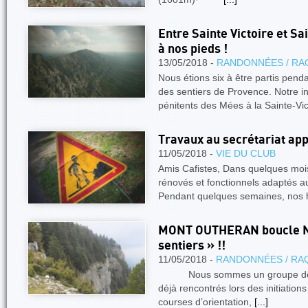
Entre Sainte Victoire et S
à nos pieds !
13/05/2018 -
RANDONNÉES / RA
Nous étions six à être partis pen
des sentiers de Provence. Notre i
pénitents des Mées à la Sainte-Vic
Travaux au secrétariat app
11/05/2018 -
VIE DU CLUB
Amis Cafistes, Dans quelques moi
rénovés et fonctionnels adaptés a
Pendant quelques semaines, nos 
MONT OUTHERAN boucle N
sentiers » !!
11/05/2018 -
RANDONNÉES / RA
Nous sommes un groupe de ci
déjà rencontrés lors des initiation
courses d’orientation,
[...]