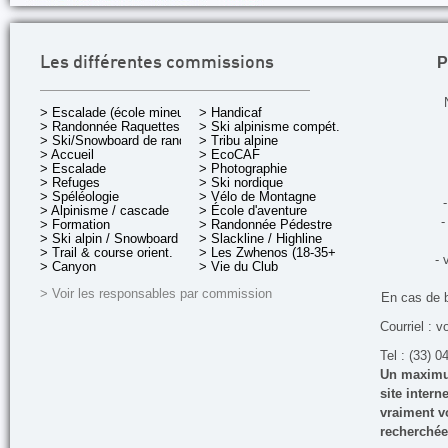
P
Les différentes commissions
> Escalade (école mineurs)
> Handicaf
> Randonnée Raquettes
> Ski alpinisme compét.
> Ski/Snowboard de rando.
> Tribu alpine
> Accueil
> EcoCAF
> Escalade
> Photographie
> Refuges
> Ski nordique
> Spéléologie
> Vélo de Montagne
-
> Alpinisme / cascade
> École d'aventure
-
> Formation
> Randonnée Pédestre
> Ski alpin / Snowboard
> Slackline / Highline
> Trail & course orient.
> Les Zwhenos (18-35+ ans)
- 
> Canyon
> Vie du Club
> Voir les responsables par commission
En cas de 
Courriel : v
Tel : (33) 0
Un maximum
site inter
vraiment vo
recherchée