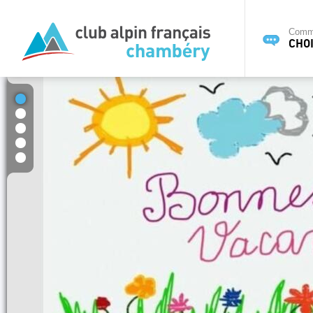
Commi
CHOI
1
2
3
4
5