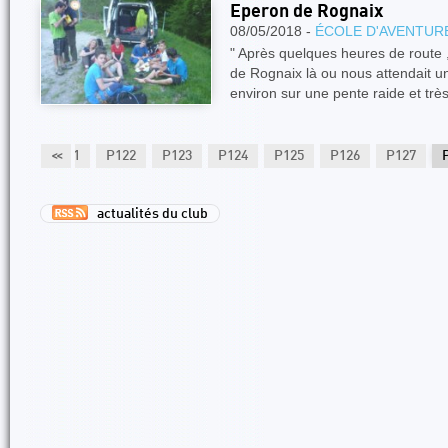
Eperon de Rognaix
08/05/2018 -
ÉCOLE D'AVENTUR
" Après quelques heures de route 
de Rognaix là ou nous attendait 
environ sur une pente raide et trè
P120
P121
<<
P122
P123
P124
P125
P126
P127
actualités du club