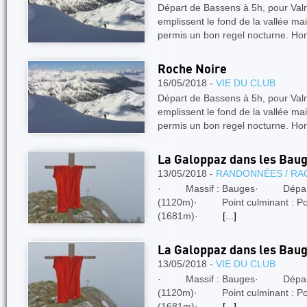
Départ de Bassens à 5h, pour Val
emplissent le fond de la vallée mai
permis un bon regel nocturne. Ho
Roche Noire
16/05/2018 -
VIE DU CLUB
Départ de Bassens à 5h, pour Val
emplissent le fond de la vallée mai
permis un bon regel nocturne. Ho
La Galoppaz dans les Bau
13/05/2018 -
RANDONNÉES / RA
· Massif : Bauges· Départ / A
(1120m)· Point culminant : Poi
(1681m)·
[...]
La Galoppaz dans les Bau
13/05/2018 -
VIE DU CLUB
· Massif : Bauges· Départ / A
(1120m)· Point culminant : Poi
(1681m)·
[...]