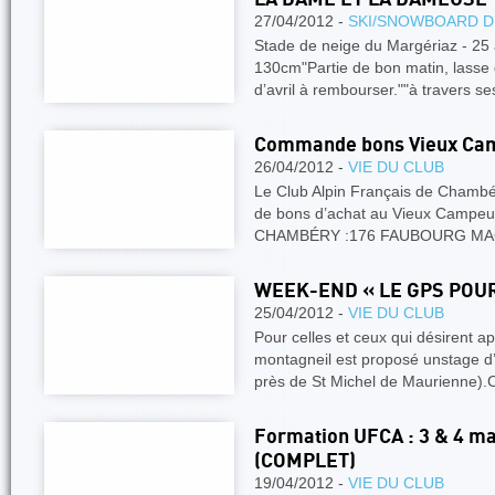
27/04/2012 -
SKI/SNOWBOARD D
Stade de neige du Margériaz - 25 
130cm"Partie de bon matin, lasse
d’avril à rembourser.""à travers 
Commande bons Vieux Camp
26/04/2012 -
VIE DU CLUB
Le Club Alpin Français de Chamb
de bons d’achat au Vieux Camp
CHAMBÉRY :176 FAUBOURG M
WEEK-END « LE GPS POUR
25/04/2012 -
VIE DU CLUB
Pour celles et ceux qui désirent a
montagneil est proposé unstage d’i
près de St Michel de Maurienne)
Formation UFCA : 3 & 4 m
(COMPLET)
19/04/2012 -
VIE DU CLUB