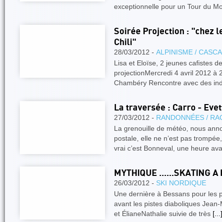
exceptionnelle pour un Tour du 
Soirée Projection : "chez 
Chili"
28/03/2012 -
ALPINISME / CASC
Lisa et Eloïse, 2 jeunes cafistes
projectionMercredi 4 avril 2012 à
Chambéry Rencontre avec des i
La traversée : Carro - Evet
27/03/2012 -
RANDONNÉES / RA
La grenouille de météo, nous ann
postale, elle ne n’est pas trompée
vrai c’est Bonneval, une heure ava
MYTHIQUE ......SKATING A 
26/03/2012 -
SKI NORDIQUE
Une dernière à Bessans pour les p
avant les pistes diaboliques Jean-
et ÉlianeNathalie suivie de très
[...