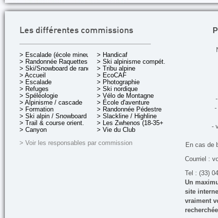
P
Les différentes commissions
> Escalade (école mineurs)
> Handicaf
> Randonnée Raquettes
> Ski alpinisme compét.
> Ski/Snowboard de rando.
> Tribu alpine
> Accueil
> EcoCAF
> Escalade
> Photographie
> Refuges
> Ski nordique
> Spéléologie
> Vélo de Montagne
-
> Alpinisme / cascade
> École d'aventure
-
> Formation
> Randonnée Pédestre
> Ski alpin / Snowboard
> Slackline / Highline
> Trail & course orient.
> Les Zwhenos (18-35+ ans)
- 
> Canyon
> Vie du Club
> Voir les responsables par commission
En cas de 
Courriel : v
Tel : (33) 0
Un maximum
site inter
vraiment vo
recherchée