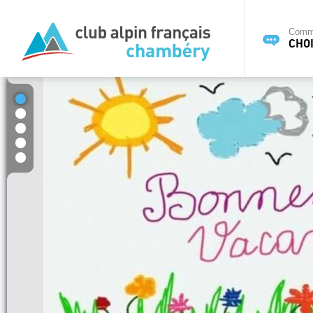
Commi
CHOI
1
2
3
4
5